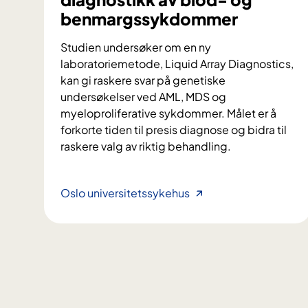
benmargssykdommer
Studien undersøker om en ny
laboratoriemetode, Liquid Array Diagnostics,
kan gi raskere svar på genetiske
undersøkelser ved AML, MDS og
myeloproliferative sykdommer. Målet er å
forkorte tiden til presis diagnose og bidra til
raskere valg av riktig behandling.
L
Oslo universitetssykehus
i
q
u
i
d
A
r