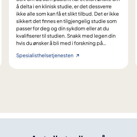
o
å delta i en klinisk studie, er det dessverre
s
ikke alle som kan få et slikt tilbud. Det er ikke
p
sikkert det finnes en tilgjengelig studie som
a
passer for deg og din sykdom eller at du
s
kvalifiserer til studien. Snakk med legen din
i
hvis du ønsker å bli med i forskning på
…
e
n
H
Spesialisthelsetjenesten
t
v
e
e
r
m
m
k
e
a
d
n
a
d
r
e
v
l
e
t
l
a