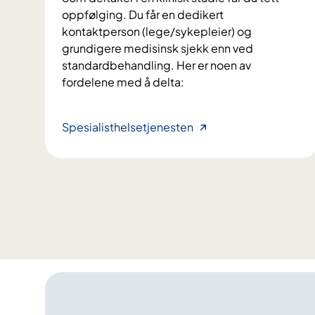
e
oppfølging. Du får en dedikert
t
kontaktperson (lege/sykepleier) og
o
grundigere medisinsk sjekk enn ved
d
standardbehandling. Her er noen av
e
fordelene med å delta:
f
o
r
S
Spesialisthelsetjenesten
r
l
a
i
s
k
k
e
e
r
r
d
e
e
d
t
i
å
a
d
g
e