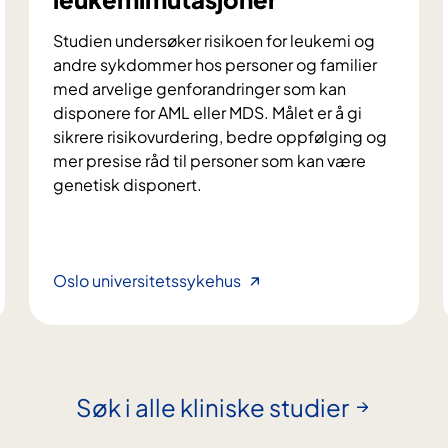
Studien undersøker risikoen for leukemi og
andre sykdommer hos personer og familier
med arvelige genforandringer som kan
disponere for AML eller MDS. Målet er å gi
sikrere risikovurdering, bedre oppfølging og
mer presise råd til personer som kan være
genetisk disponert.
R
Oslo universitetssykehus
i
s
i
k
o
Søk i alle kliniske studier
f
o