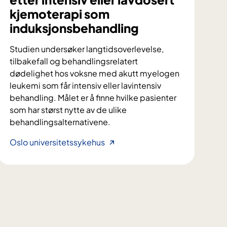
kjemoterapi som
induksjonsbehandling
Studien undersøker langtidsoverlevelse,
tilbakefall og behandlingsrelatert
dødelighet hos voksne med akutt myelogen
leukemi som får intensiv eller lavintensiv
behandling. Målet er å finne hvilke pasienter
som har størst nytte av de ulike
behandlingsalternativene.
L
Oslo universitetssykehus
a
n
g
t
i
d
s