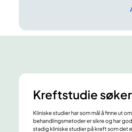
m
a
r
g
s
s
y
k
d
o
m
m
Kreftstudie søker
e
r
Kliniske studier har som mål å finne ut o
behandlingsmetoder er sikre og har god 
stadig kliniske studier på kreft som det er