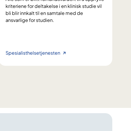
t
kriteriene for deltakelse i en klinisk studie vil
m
bli blir innkalt til en samtale med de
y
ansvarlige for studien.
e
l
o
g
e
H
Spesialisthelsetjenesten
n
v
l
a
e
k
u
a
k
n
e
d
m
u
i
f
e
o
t
r
t
v