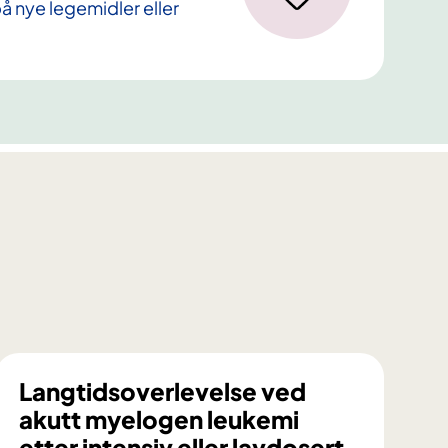
å nye legemidler eller
Langtidsoverlevelse ved
akutt myelogen leukemi
etter intensiv eller lavdosert