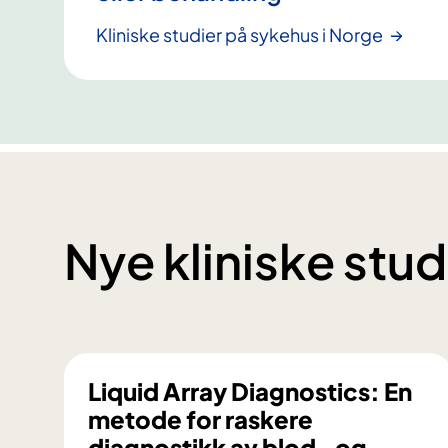
Kliniske studier på sykehus i Norge
Nye kliniske stud
Liquid Array Diagnostics: En
metode for raskere
diagnostikk av blod- og