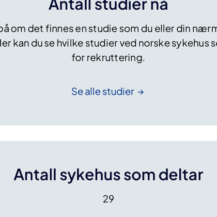
Antall studier nå
i
?
g
på om det finnes en studie som du eller din næ
e
Her kan du se hvilke studier ved norske sykehus 
l
e
for rekruttering.
u
k
e
Se alle
studier
m
i
m
u
t
a
Antall sykehus som deltar
s
j
o
29
n
e