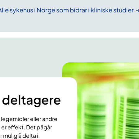
r
Alle sykehus i Norge som bidrar i kliniske
studier
 deltagere
m legemidler eller andre
er effekt. Det pågår
 mulig å delta i.