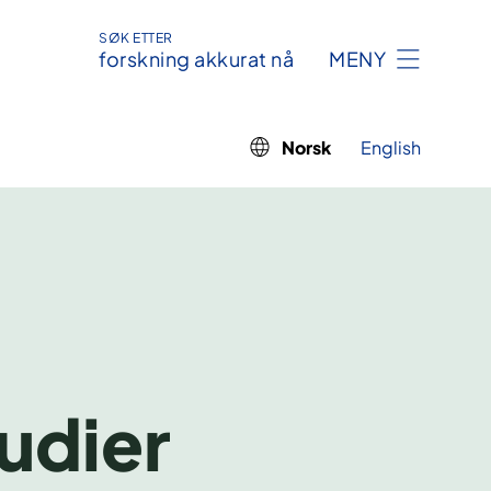
SØK ETTER
forskning akkurat nå
MENY
Norsk
English
tudier