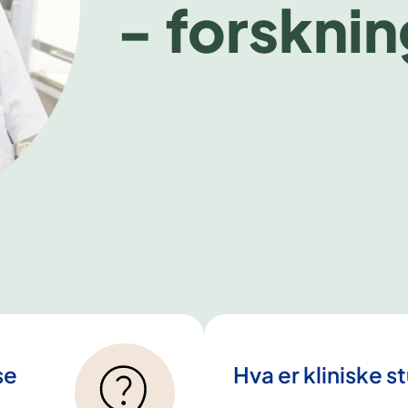
- forsknin
se
Hva er kliniske s