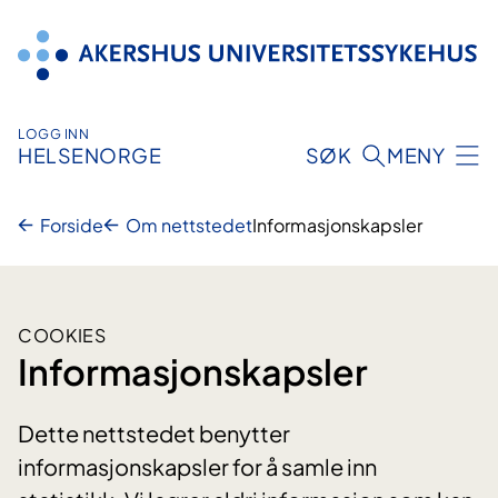
Hopp
til
innhold
LOGG INN
HELSENORGE
SØK
MENY
Forside
Om nettstedet
Informasjonskapsler
COOKIES
Informasjonskapsler
Dette nettstedet benytter
informasjonskapsler for å samle inn