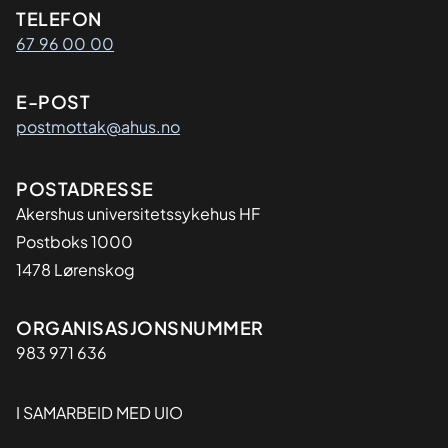
Kontaktinformasjon
TELEFON
67 96 00 00
E-POST
postmottak@ahus.no
Adresse
POSTADRESSE
Akershus universitetssykehus HF
Postboks 1000
1478 Lørenskog
Organisasjon
ORGANISASJONSNUMMER
983 971 636
I SAMARBEID MED UIO