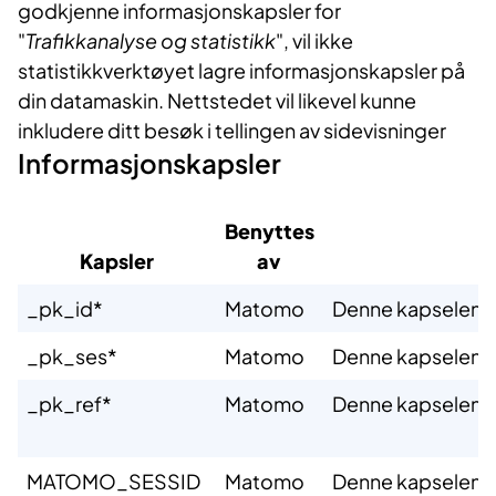
godkjenne informasjonskapsler for
"
Trafikkanalyse og statistikk
", vil ikke
statistikkverktøyet lagre informasjonskapsler på
din datamaskin. Nettstedet vil likevel kunne
inkludere ditt besøk i tellingen av sidevisninger
Informasjonskapsler
Benyttes
Kapsler​
av ​
​_pk_id*
​Matomo
​Denne kapselen sk
​_pk_ses*
​Matomo
​Denne kapselen s
​_pk_ref*
​Matomo
​Denne kapselen gj
​MATOMO_SESSID
​Matomo
​Denne kapselen g