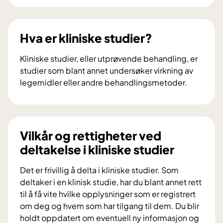
k
s
p
Hva er kliniske studier?
e
r
Kliniske studier, eller utprøvende behandling, er
t
studier som blant annet undersøker virkning av
p
legemidler eller andre behandlingsmetoder.
a
H
n
v
e
a
l
e
Vilkår og rettigheter ved
e
r
deltakelse i kliniske studier
t
k
g
l
Det er frivillig å delta i kliniske studier. Som
i
i
deltaker i en klinisk studie, har du blant annet rett
r
n
til å få vite hvilke opplysninger som er registrert
r
i
om deg og hvem som har tilgang til dem. Du blir
å
s
holdt oppdatert om eventuell ny informasjon og