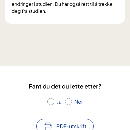
d
k
endringer i studien. Du har også rett til å trekke
v
e
deg fra studien.
e
s
V
d
t
i
a
u
l
l
d
k
v
i
å
o
e
r
r
r
o
l
?
g
i
r
g
e
l
Fant du det du lette etter?
t
i
t
v
i
Ja
Nei
s
g
f
h
o
e
r
PDF-utskrift
t