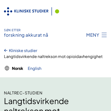
Hopp
til
innhold
SØK ETTER
forskning akkurat nå
MENY
Kliniske studier
Langtidsvirkende naltrekson mot opioidavhengighet
Norsk
English
NALTREC-STUDIEN
Langtidsvirkende
naltrekson mot