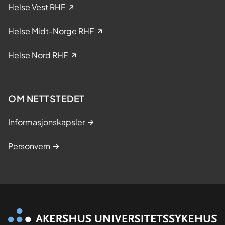
i
Helse Vest RHF
n
i
Helse Midt-Norge RHF
s
k
Helse Nord RHF
e
s
t
OM NETTSTEDET
u
d
Informasjonskapsler
i
e
Personvern
r