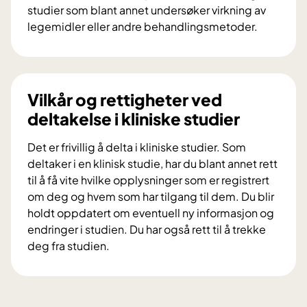
t
studier som blant annet undersøker virkning av
p
legemidler eller andre behandlingsmetoder.
a
H
n
v
e
a
l
e
Vilkår og rettigheter ved
e
r
deltakelse i kliniske studier
t
k
g
l
Det er frivillig å delta i kliniske studier. Som
i
i
deltaker i en klinisk studie, har du blant annet rett
r
n
til å få vite hvilke opplysninger som er registrert
r
i
om deg og hvem som har tilgang til dem. Du blir
å
s
holdt oppdatert om eventuell ny informasjon og
d
k
endringer i studien. Du har også rett til å trekke
v
e
deg fra studien.
e
s
V
d
t
i
a
u
l
l
d