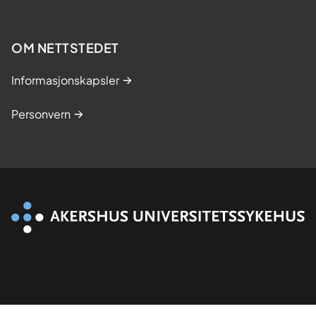
s
t
OM NETTSTEDET
u
d
Informasjonskapsler
i
e
Personvern
r