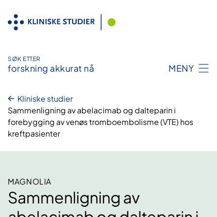
Hopp
til
innhold
SØK ETTER
forskning akkurat nå
MENY
Kliniske studier
Sammenligning av abelacimab og dalteparin i
forebygging av venøs tromboembolisme (VTE) hos
kreftpasienter
MAGNOLIA
Sammenligning av
abelacimab og dalteparin i