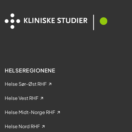
n
d
d
e
e
l
s
t
y
a
k
k
d
e
o
l
m
s
e
HELSEREGIONENE
i
k
Helse Sør-Øst RHF
l
i
Helse Vest RHF
n
i
Helse Midt-Norge RHF
s
k
Helse Nord RHF
e