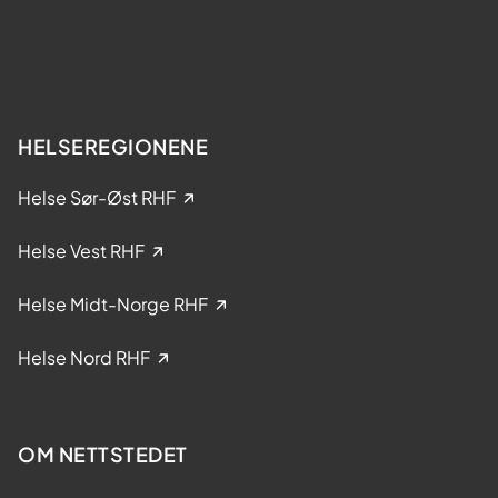
a
k
k
d
e
o
l
m
s
e
HELSEREGIONENE
i
k
Helse Sør-Øst RHF
l
i
Helse Vest RHF
n
i
Helse Midt-Norge RHF
s
k
Helse Nord RHF
e
s
t
OM NETTSTEDET
u
d