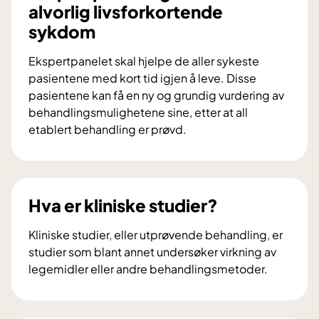
alvorlig livsforkortende
sykdom
Ekspertpanelet skal hjelpe de aller sykeste
pasientene med kort tid igjen å leve. Disse
pasientene kan få en ny og grundig vurdering av
behandlingsmulighetene sine, etter at all
etablert behandling er prøvd.
E
k
s
p
Hva er kliniske studier?
e
r
Kliniske studier, eller utprøvende behandling, er
t
studier som blant annet undersøker virkning av
p
legemidler eller andre behandlingsmetoder.
a
H
n
v
e