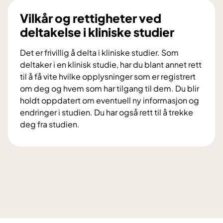
a
l
e
Vilkår og rettigheter ved
e
r
deltakelse i kliniske studier
t
k
g
l
Det er frivillig å delta i kliniske studier. Som
i
i
deltaker i en klinisk studie, har du blant annet rett
r
n
til å få vite hvilke opplysninger som er registrert
r
i
om deg og hvem som har tilgang til dem. Du blir
å
s
holdt oppdatert om eventuell ny informasjon og
d
k
endringer i studien. Du har også rett til å trekke
v
e
deg fra studien.
e
s
V
d
t
i
a
u
l
l
d
k
v
i
å
o
e
r
r
r
o
l
?
g