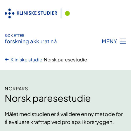
Hopp
til
innhold
SØK ETTER
forskning akkurat nå
MENY
Kliniske studier
Norsk paresestudie
NORPARS
Norsk paresestudie
Målet med studien er å validere en ny metode for
å evaluere krafttap ved prolaps i korsryggen.