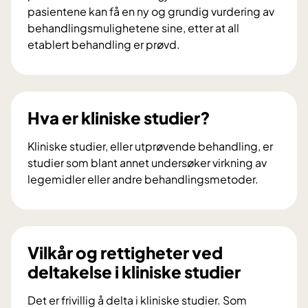
pasientene kan få en ny og grundig vurdering av
behandlingsmulighetene sine, etter at all
etablert behandling er prøvd.
E
k
s
p
Hva er kliniske studier?
e
r
Kliniske studier, eller utprøvende behandling, er
t
studier som blant annet undersøker virkning av
p
legemidler eller andre behandlingsmetoder.
a
H
n
v
e
a
l
e
Vilkår og rettigheter ved
e
r
deltakelse i kliniske studier
t
k
g
l
Det er frivillig å delta i kliniske studier. Som
i