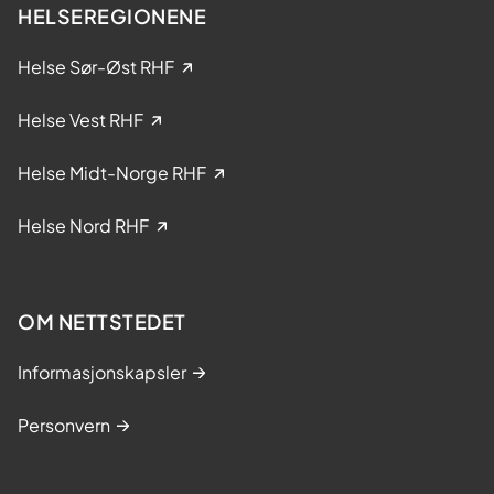
e
HELSEREGIONENE
i
k
Helse Sør-Øst RHF
l
i
Helse Vest RHF
n
i
Helse Midt-Norge RHF
s
k
Helse Nord RHF
e
s
t
OM NETTSTEDET
u
d
Informasjonskapsler
i
e
Personvern
r