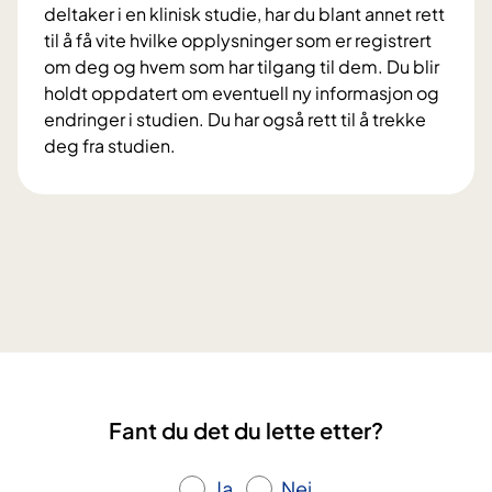
i
deltaker i en klinisk studie, har du blant annet rett
r
n
til å få vite hvilke opplysninger som er registrert
r
i
om deg og hvem som har tilgang til dem. Du blir
å
s
holdt oppdatert om eventuell ny informasjon og
d
k
endringer i studien. Du har også rett til å trekke
v
e
deg fra studien.
e
s
V
d
t
i
a
u
l
l
d
k
v
i
å
o
e
r
r
r
o
l
?
g
i
r
g
e
l
Fant du det du lette etter?
t
i
t
v
i
Ja
Nei