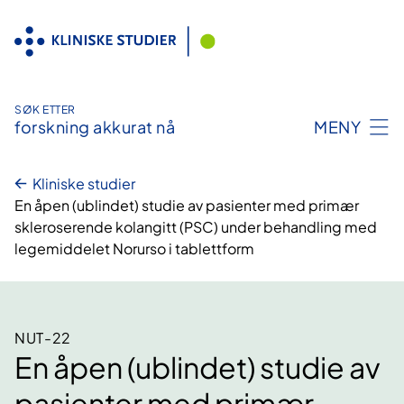
Hopp
til
innhold
SØK ETTER
forskning akkurat nå
MENY
Kliniske studier
En åpen (ublindet) studie av pasienter med primær
skleroserende kolangitt (PSC) under behandling med
legemiddelet Norurso i tablettform
NUT-22
En åpen (ublindet) studie av
pasienter med primær