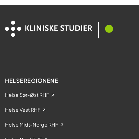
d
n
d
d
e
e
l
s
t
y
a
k
k
d
e
o
l
m
s
e
HELSEREGIONENE
i
k
Helse Sør-Øst RHF
l
i
Helse Vest RHF
n
i
Helse Midt-Norge RHF
s
k