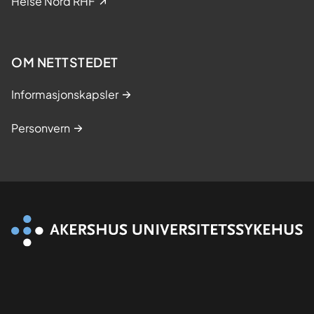
Helse Nord RHF
e
s
t
OM NETTSTEDET
u
d
Informasjonskapsler
i
e
Personvern
r