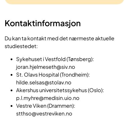
Kontaktinformasjon
Du kan ta kontakt med det nærmeste aktuelle
studiestedet:
Sykehuset i Vestfold (Tønsberg):
joran.hjelmeseth@siv.no
St. Olavs Hospital (Trondheim):
hilde.selsas@stolav.no
Akershus universitetssykehus (Oslo):
p.l.myhre@medisin.uio.no
Vestre Viken (Drammen):
stthso@vestreviken.no