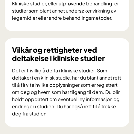
r
Kliniske studier, eller utprøvende behandling, er
t
studier som blant annet undersøker virkning av
p
legemidler eller andre behandlingsmetoder.
a
H
n
v
e
a
l
e
Vilkår og rettigheter ved
e
r
deltakelse i kliniske studier
t
k
g
l
Det er frivillig å delta i kliniske studier. Som
i
i
deltaker i en klinisk studie, har du blant annet rett
r
n
til å få vite hvilke opplysninger som er registrert
r
i
om deg og hvem som har tilgang til dem. Du blir
å
s
holdt oppdatert om eventuell ny informasjon og
d
k
endringer i studien. Du har også rett til å trekke
v
e
deg fra studien.
e
s
V
d
t
i
a
u