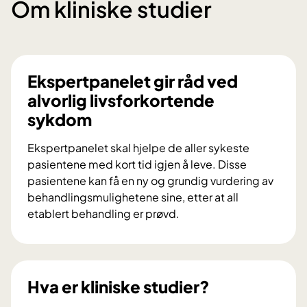
Om kliniske studier
Ekspertpanelet gir råd ved
alvorlig livsforkortende
sykdom
Ekspertpanelet skal hjelpe de aller sykeste
pasientene med kort tid igjen å leve. Disse
pasientene kan få en ny og grundig vurdering av
behandlingsmulighetene sine, etter at all
etablert behandling er prøvd.
E
k
s
p
Hva er kliniske studier?
e