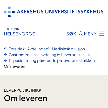
Hopp
til
innhold
LOGG INN
HELSENORGE
SØK
MENY
Forside
Avdelinger
Medisinsk divisjon
Gastromedisinsk avdeling
Leverpoliklinikk
Til pasienter og pårørende på leverpoliklinikken
Om leveren
LEVERPOLIKLINIKK
Om leveren