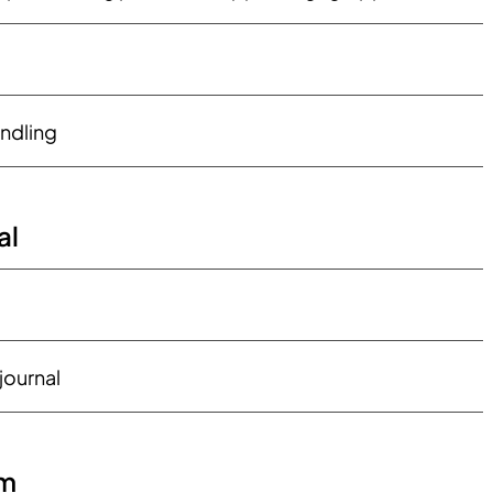
ndling
l​
journal
om