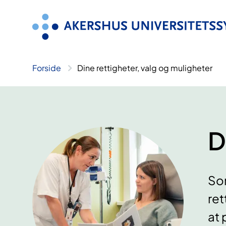
Hopp
til
innhold
Forside
Dine rettigheter, valg og muligheter
D
Som
ret
at 