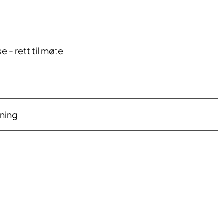
se - rett til møte
tning