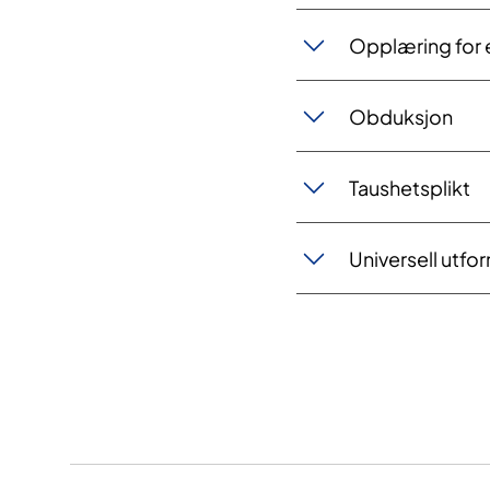
Opplæring for 
Obduksjon
​Taushetsplik​​t
Universell utfor