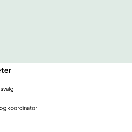
eter
gsval​g
n og koordinator