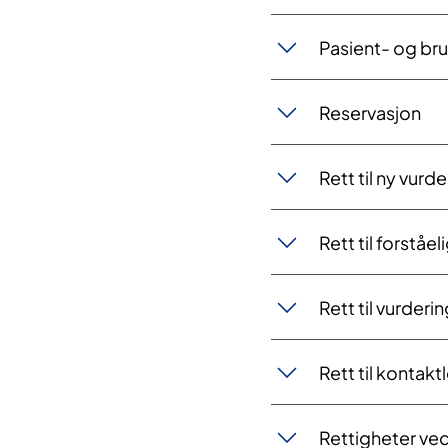
Pasient- og b
Reservasjon
​Rett til ny vurd
Rett til forståel
Rett til vurder
Rett til kontakt
​Rettigheter v