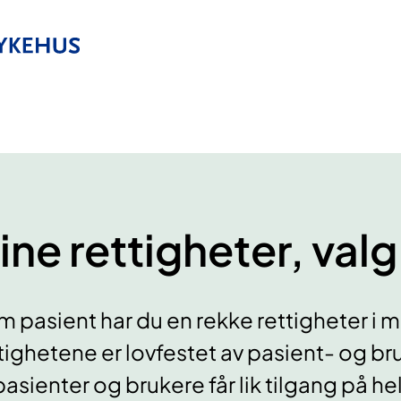
ine rettigheter, val
 pasient har du en rekke rettigheter i
tighetene er lovfestet av pasient- og br
pasienter og brukere får lik tilgang på 