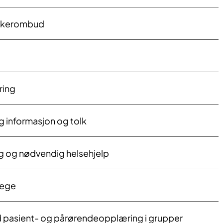
rukerombud
ering
ig in​formasjon og tolk
ing og nødvendig helsehjelp
lege
ed pasient- og pårørendeopplæring i grupper