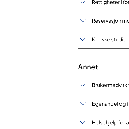
​​​​Rettigheter i 
​Reservas​jon mo
Kliniske studier
Annet
Brukermedvirk
​Egenandel og f
​Helsehjelp for 