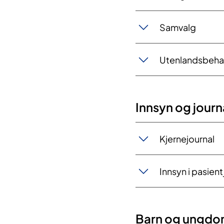
Samvalg
Utenlandsbeha
Innsyn og journa
Kjernejournal
Innsyn i pasient
Barn​ og ungd