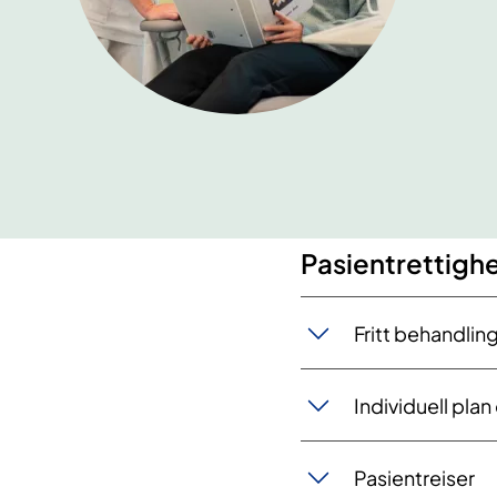
Pasientrettig​​​h
​Fritt behandlin
​Individuell pla
Pasientreiser