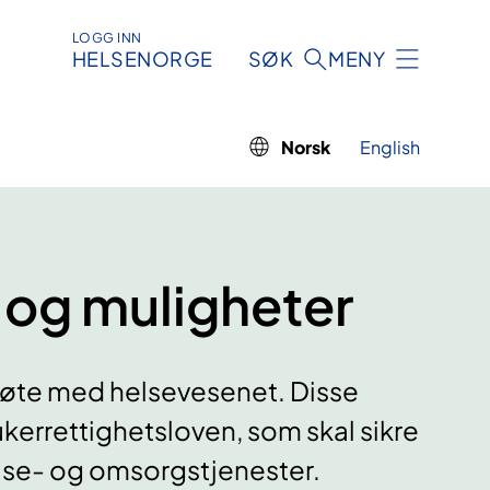
LOGG INN
HELSENORGE
SØK
MENY
Norsk
English
g og muligheter
 møte med helsevesenet. Disse
ukerrettighetsloven, som skal sikre
helse- og omsorgstjenester.