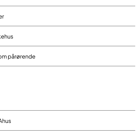
er
kehus
 som pårørende
 Ahus