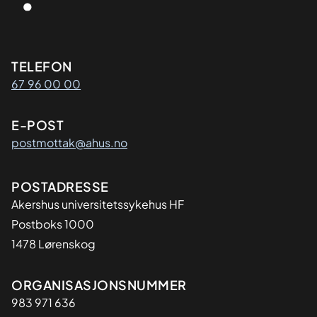
Kontaktinformasjon
TELEFON
67 96 00 00
E-POST
postmottak@ahus.no
Adresse
POSTADRESSE
Akershus universitetssykehus HF
Postboks 1000
1478 Lørenskog
Organisasjon
ORGANISASJONSNUMMER
983 971 636