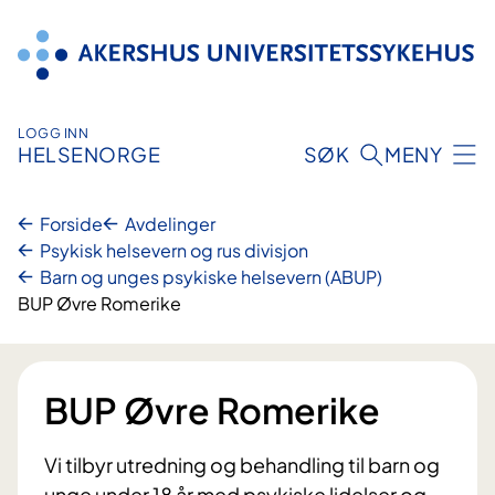
Hopp
til
innhold
LOGG INN
HELSENORGE
SØK
MENY
Forside
Avdelinger
Psykisk helsevern og rus divisjon
Barn og unges psykiske helsevern (ABUP)
BUP Øvre Romerike
BUP Øvre Romerike
Vi tilbyr utredning og behandling til barn og
unge under 18 år med psykiske lidelser og