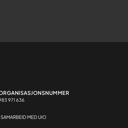
Organisasjon
ORGANISASJONSNUMMER
983 971 636
I SAMARBEID MED UIO