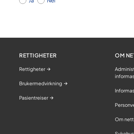
Ja
Nei
RETTIGHETER
OM NE
Rettigheter
Adminis
informa
Brukermedvirkning
Informa
Pasientreiser
Personv
Om nett
Sykehu