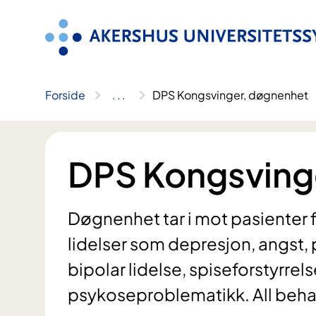
Hopp
til
innhold
Forside
..
.
DPS Kongsvinger, døgnenhet
DPS Kongsving
Døgnenhet tar i mot pasienter f
lidelser som depresjon, angst,
bipolar lidelse, spiseforstyrre
psykoseproblematikk. All behandl