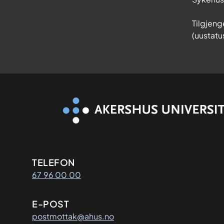
Tilgjeng
(uustatu
Kontaktinformasjon
TELEFON
67 96 00 00
E-POST
postmottak@ahus.no