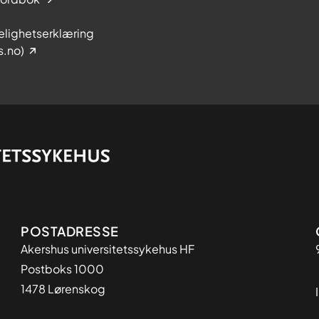
elighetserklæring
s.no)
Adresse
POSTADRESSE
Akershus universitetssykehus HF
Postboks 1000
1478 Lørenskog