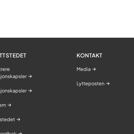
TTSTEDET
KONTAKT
trere
Media
sjonskapsler
Lytteposten
sjonskapsler
ern
stedet
sordbok