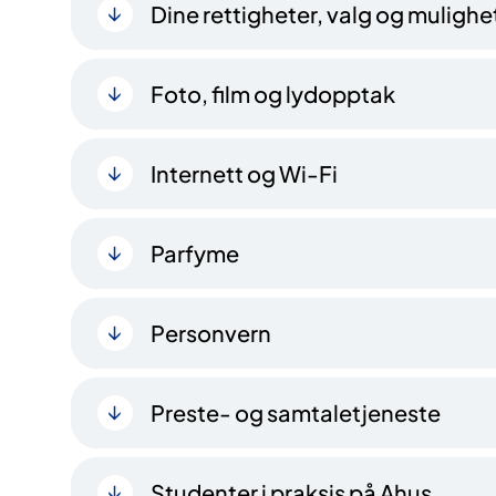
Dine rettigheter, valg og mulighe
Foto, film og lydopptak
Internett og Wi-Fi
Parfyme
Personvern
Preste- og samtaletjeneste
Studenter i praksis på Ahus