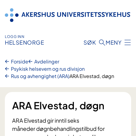
Hopp
til
innhold
LOGG INN
HELSENORGE
SØK
MENY
Forside
Avdelinger
Psykisk helsevern og rus divisjon
Rus og avhengighet (ARA)
ARA Elvestad, døgn
ARA Elvestad, døgn
ARA Elvestad gir inntil seks
måneder døgnbehandlingstilbud for