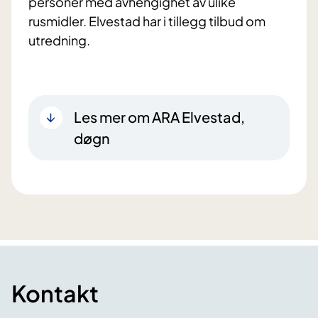
personer med avhengighet av ulike
rusmidler. Elvestad har i tillegg tilbud om
utredning.
Les mer om ARA Elvestad,
døgn
Kontakt