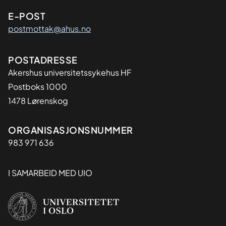
E-POST
postmottak@ahus.no
Adresse
POSTADRESSE
Akershus universitetssykehus HF
Postboks 1000
1478 Lørenskog
Organisasjon
ORGANISASJONSNUMMER
983 971 636
I SAMARBEID MED UIO