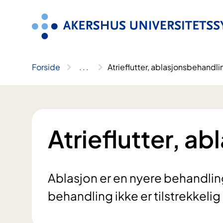
Hopp
til
innhold
Forside
..
.
Atrieflutter, ablasjonsbehandli
Atrieflutter, a
Ablasjon er en nyere behandlin
behandling ikke er tilstrekkelig 