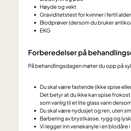
Høyde og vekt
Graviditetstest for kvinner i fertil alder
Blodprøver (dersom du bruker antiko
EKG
Forberedelser på behandling
På behandlingsdagen møter du opp på sykeh
Du skal være fastende (ikke spise eller
Det betyr at du ikke kan spise froko
som vanlig til et lite glass vann derso
Du skal være nydusjet og ren, uten sm
Barbering av brystkasse, rygg og lysk
Vi legger inn venekanyle i en blodåre 