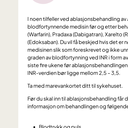
I noen tilfeller ved ablasjonsbehandling av 
blodfortynnende medisin før og etter beha
(Warfarin), Pradaxa (Dabigatran), Xarelto (R
(Edoksaban). Du vil få beskjed hvis det er n
medisinen slik som foreskrevet og ikke unn
graden av blodfortynning ved INR i form av
siste fire ukene før ablasjonsbehandlingen
INR-verdien bør ligge mellom 2,5 – 3,5.
Ta med marevankortet ditt til sykehuset.
Før du skal inn til ablasjonsbehandling får
informasjon om behandlingen og følgende 
Blodtrykk og puls