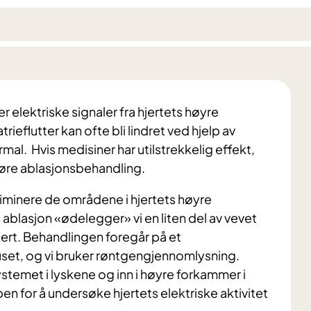
er elektriske signaler fra hjertets høyre
ieflutter kan ofte bli lindret ved hjelp av
al. Hvis medisiner har utilstrekkelig effekt,
 gjøre ablasjonsbehandling.
iminere de områdene i hjertets høyre
d ablasjon «ødelegger» vi en liten del av vevet
kert. Behandlingen foregår på et
uset, og vi bruker røntgengjennomlysning.
systemet i lyskene og inn i høyre forkammer i
pen for å undersøke hjertets elektriske aktivitet