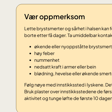
Vær oppmerksom
Lette brystsmerter og sårhet i halsen kan f
borte etter få dager. Ta umiddelbar kont
økende eller nyoppståtte brystsmert
høy feber
nummenhet
nedsatt kraft i armer eller bein
blødning, hevelse eller økende smert
Følg nøye med innstikkssted i lyskene. Det 
Bruk plaster over innstikksstedene de først
aktivitet og tunge løfte de første 10 dagene.