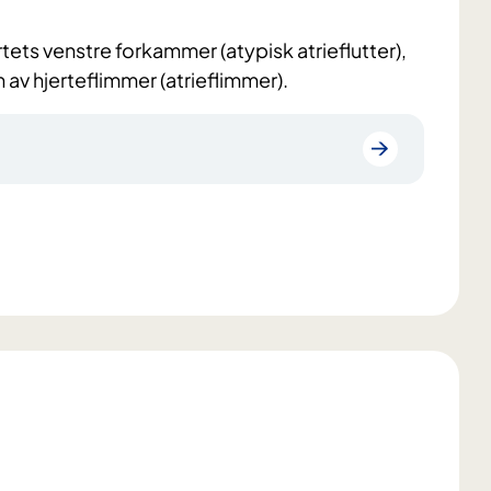
ertets venstre forkammer (atypisk atrieflutter),
av hjerteflimmer (atrieflimmer).
)