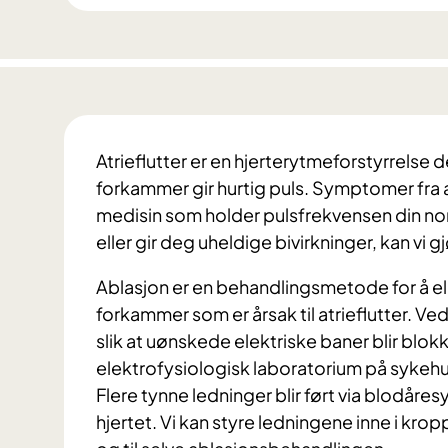
Atrieflutter er en hjerterytmeforstyrrelse d
forkammer gir hurtig puls. Symptomer fra atr
medisin som holder pulsfrekvensen din norm
eller gir deg uheldige bivirkninger, kan vi
Ablasjon er en behandlingsmetode for å el
forkammer som er årsak til atrieflutter. Ve
slik at uønskede elektriske baner blir blok
elektrofysiologisk laboratorium på sykeh
Flere tynne ledninger blir ført via blodåre
hjertet. Vi kan styre ledningene inne i krop