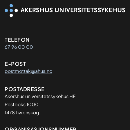
Kontaktinformasjon
TELEFON
67 96 00 00
E-POST
postmottak@ahus.no
Adresse
POSTADRESSE
Akershus universitetssykehus HF
Postboks 1000
1478 Lørenskog
ORGANISASJONSNUMMER