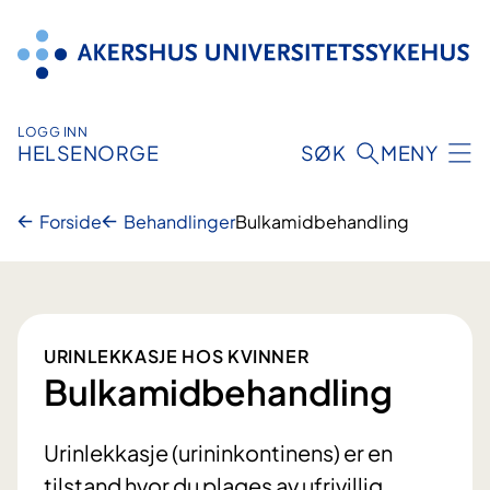
Hopp
til
innhold
LOGG INN
HELSENORGE
SØK
MENY
Forside
Behandlinger
Bulkamidbehandling
URINLEKKASJE HOS KVINNER
Bulkamidbehandling
Urinlekkasje (urininkontinens) er en
tilstand hvor du plages av ufrivillig