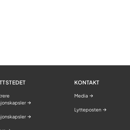
TTSTEDET
KONTAKT
trere
Media
sjonskapsler
Lytteposten
sjonskapsler