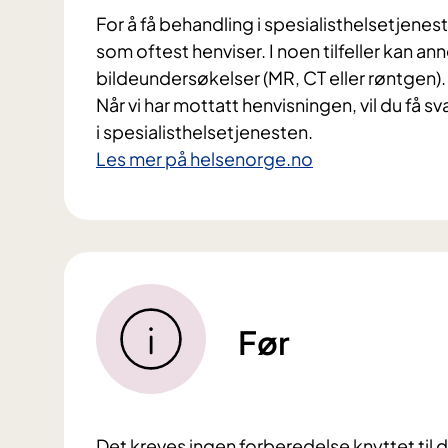
For å få behandling i spesialisthelsetjenes
som oftest henviser. I noen tilfeller kan a
bildeundersøkelser (MR, CT eller røntgen).
Når vi har mottatt henvisningen, vil du få s
i spesialisthelsetjenesten.
Les mer på helsenorge.no
Før
Det kreves ingen forberedelse knyttet til