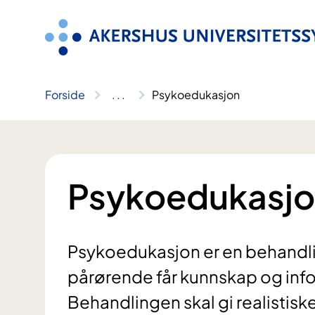
Hopp
til
innhold
Forside
..
.
Psykoedukasjon
Psykoedukasj
Psykoedukasjon er en behandli
pårørende får kunnskap og inf
Behandlingen skal gi realistisk