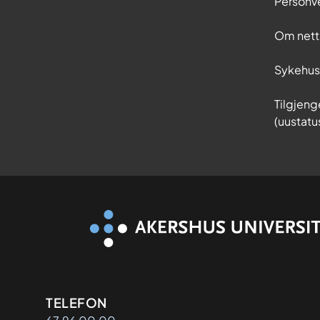
Personv
Om nett
Sykehu
Tilgjeng
(uustatu
Kontaktinformasjon
TELEFON