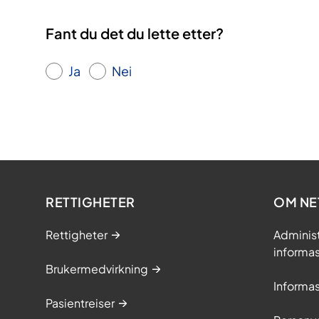
Fant du det du lette etter?
Ja
Nei
RETTIGHETER
OM NE
Rettigheter
Adminis
informa
Brukermedvirkning
Informa
Pasientreiser