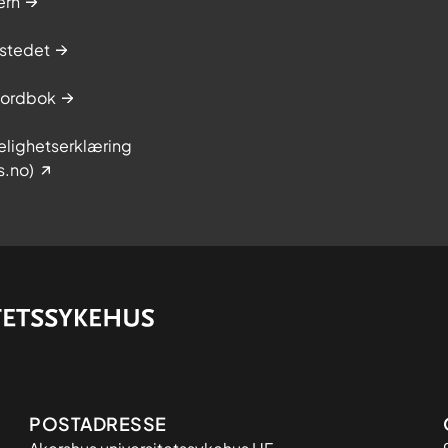
ern
stedet
sordbok
elighetserklæring
s.no)
Adresse
POSTADRESSE