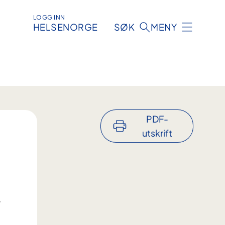
LOGG INN
HELSENORGE
SØK
MENY
PDF-
utskrift
.