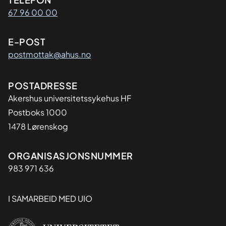
Kontaktinformasjon
67 96 00 00
E-POST
postmottak@ahus.no
Adresse
POSTADRESSE
Akershus universitetssykehus HF
Postboks 1000
1478 Lørenskog
Organisasjon
ORGANISASJONSNUMMER
983 971 636
I SAMARBEID MED UIO