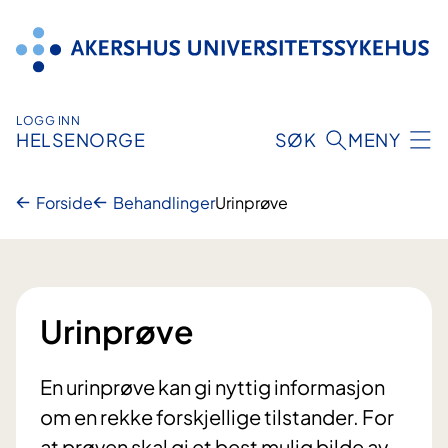
Hopp
til
innhold
LOGG INN
HELSENORGE
SØK
MENY
Forside
Behandlinger
Urinprøve
Urinprøve
En urinprøve kan gi nyttig informasjon
om en rekke forskjellige tilstander. For
at prøven skal gi et best mulig bilde av