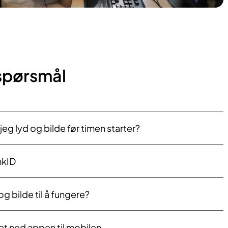
 spørsmål
eg lyd og bilde før timen starter?
nkID
 og bilde til å fungere?
tet ned appen til mobilen