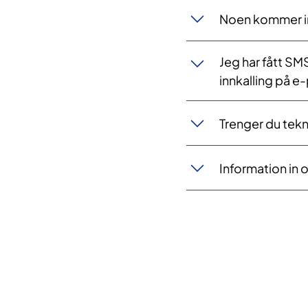
Noen kommer inn
Jeg har fått SM
innkalling på e
Trenger du tekn
Information in 