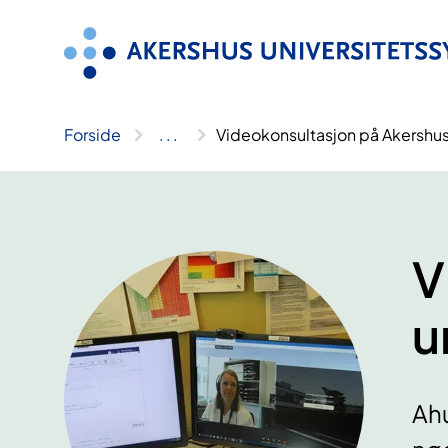
Hopp
til
innhold
Forside
..
.
Videokonsultasjon på Akershus
V
u
Ahu