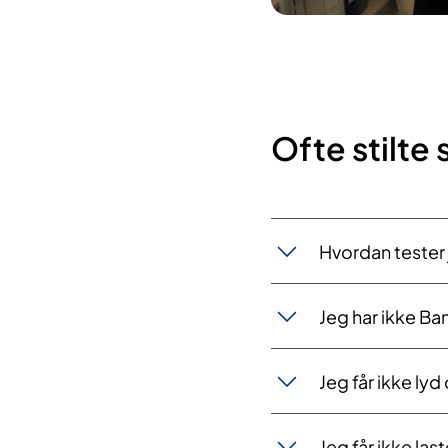
Ofte stilte
Hvordan tester j
Jeg har ikke Ba
Jeg får ikke lyd
Jeg får ikke las