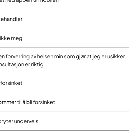
behandler
 ikke meg
n forverring av helsen min som gjør at jeg er usikker
ultasjon er riktig
forsinket
ommer til å bli forsinket
bryter underveis