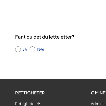
Fant du det du lette etter?
Ja
Nei
RETTIGHETER
OM NE
Rettigheter
Adminis