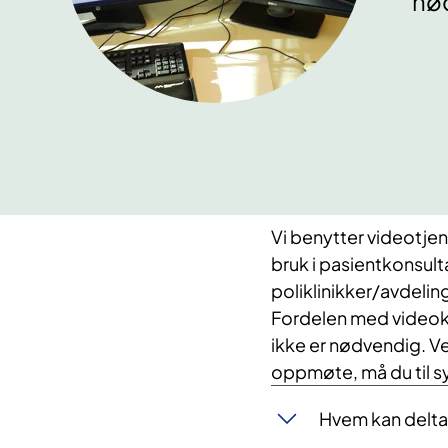
nød
Vi benytter videotjen
bruk i pasientkonsulta
poliklinikker/avdelin
Fordelen med videokon
ikke er nødvendig. V
oppmøte, må du til s
Hvem kan delta