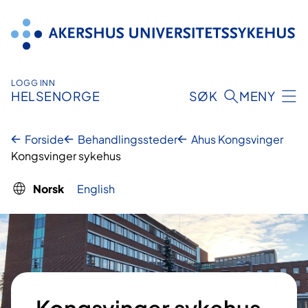
Hopp
til
innhold
LOGG INN
HELSENORGE
SØK
MENY
Forside
Behandlingssteder
Ahus Kongsvinger
Kongsvinger sykehus
Norsk
English