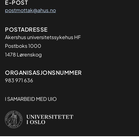
E-POST
postmottak@ahus.no
Adresse
POSTADRESSE
Akershus universitetssykehus HF
Postboks 1000
1478 Lørenskog
Organisasjon
ORGANISASJONSNUMMER
983 971 636
I SAMARBEID MED UIO