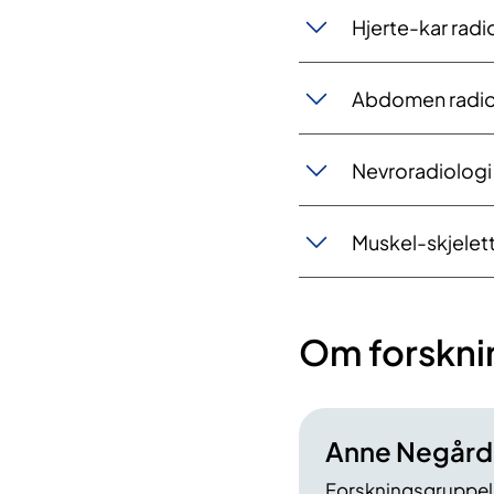
Hjerte-kar radi
Abdomen radio
Nevroradiologi
Muskel-skjelet
Om forskn
Anne Negård
Forskningsgruppel