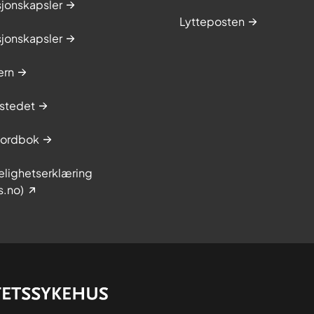
sjonskapsler
Lytteposten
sjonskapsler
ern
stedet
sordbok
elighetserklæring
s.no)