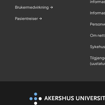
informa
Brukermedvirkning
Informa
Pasientreiser
Personv
Om nett
Sykehu
Tilgjeng
(uustatu