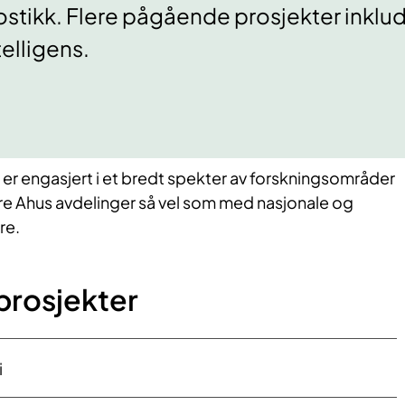
tikk. Flere pågående prosjekter inklud
elligens.
er engasjert i et bredt spekter av forskningsområder
e Ahus avdelinger så vel som med nasjonale og
re.
prosjekter
i