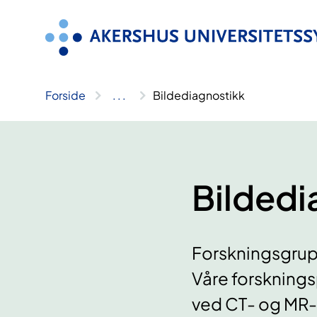
Hopp
til
innhold
Forside
..
.
Bildediagnostikk
Bildedi
Forskningsgrupp
Våre forsknings
ved CT- og MR-a