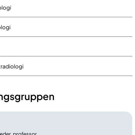
ologi
logi
tradiologi
ingsgruppen
eder, professor