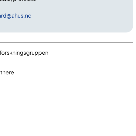
ard
@ahus
.no
forskningsgruppen
tnere