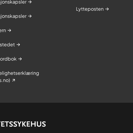
sjonskapsler
Lytteposten
sjonskapsler
ern
stedet
sordbok
elighetserklæring
s.no)