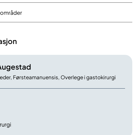
sområder
asjon
Augestad
der, Førsteamanuensis, Overlege i gastokirurgi
rurgi