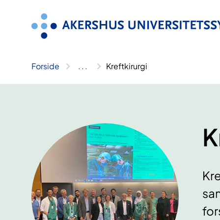
Hopp
til
innhold
Forside
..
.
Kreftkirurgi
K
Kre
sam
for