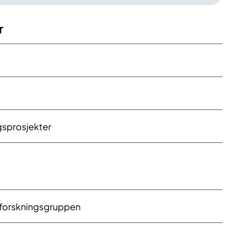
r
gsprosjekter
forskningsgruppen