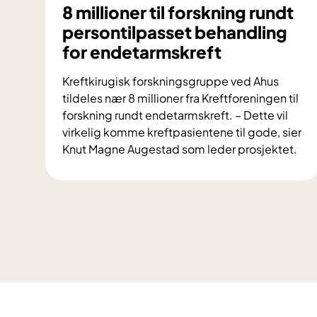
8 millioner til forskning rundt
persontilpasset behandling
for endetarmskreft
Kreftkirugisk forskningsgruppe ved Ahus
tildeles nær 8 millioner fra Kreftforeningen til
forskning rundt endetarmskreft. – Dette vil
virkelig komme kreftpasientene til gode, sier
Knut Magne Augestad som leder prosjektet.
8
m
i
l
l
i
o
n
e