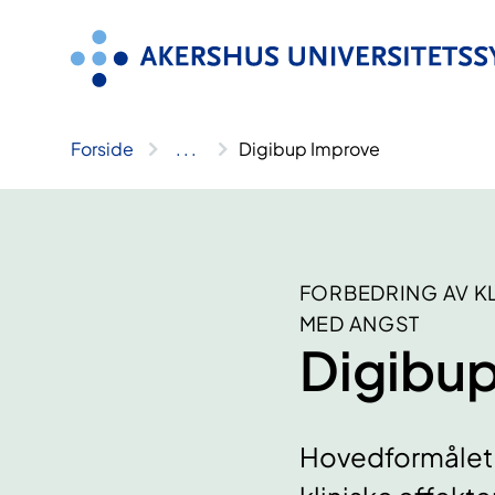
Hopp
til
innhold
Forside
..
.
Digibup Improve
FORBEDRING AV K
MED ANGST
Digibu
Hovedformålet 