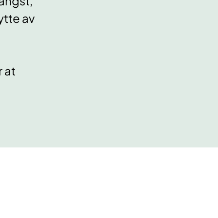
angst,
ytte av
 at