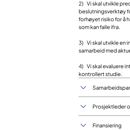
2) Vi skal utvikle pr
beslutningsverktøy fo
forhøyet risiko for å 
som kan falle ifra.
3) Vi skal utvikle en 
samarbeid med aktuel
4) Vi skal evaluere i
kontrollert studie.
Samarbeidspar
Prosjektleder 
Finansiering