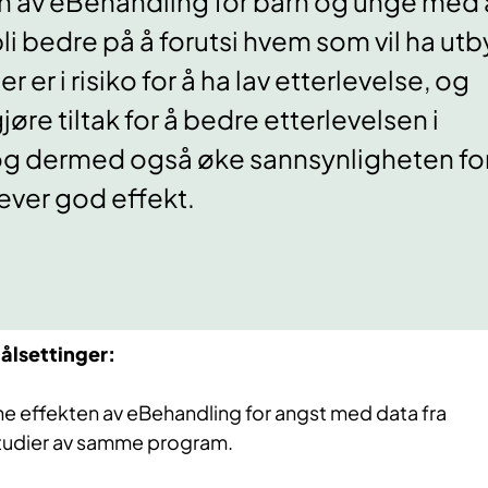
en av eBehandling for barn og unge med 
li bedre på å forutsi hvem som vil ha utb
 er i risiko for å ha lav etterlevelse, og
jøre tiltak for å bedre etterlevelsen i
g dermed også øke sannsynligheten for
ever god effekt.
målsettinger:
ne effekten av eBehandling for angst med data fra
 studier av samme program.