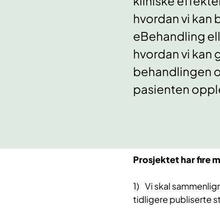
kliniske effekt
hvordan vi kan b
eBehandling eller
hvordan vi kan g
behandlingen o
pasienten oppl
Prosjektet har fire 
1) Vi skal sammenlig
tidligere publiserte