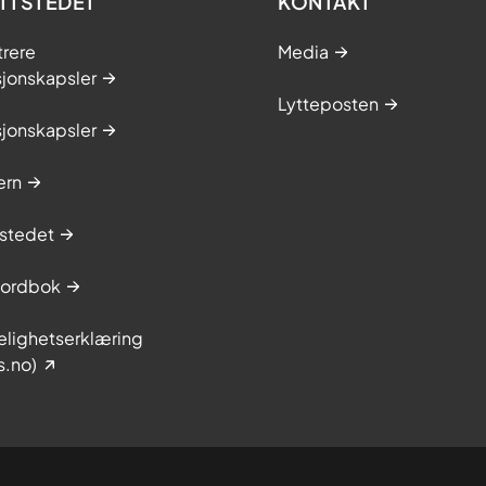
TTSTEDET
KONTAKT
trere
Media
sjonskapsler
Lytteposten
sjonskapsler
ern
stedet
sordbok
elighetserklæring
s.no)