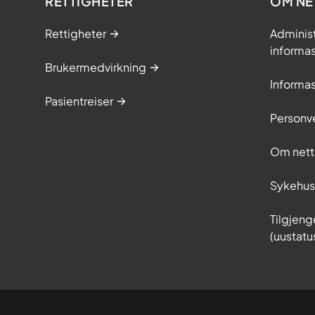
RETTIGHETER
OM NE
Rettigheter
Adminis
informa
Brukermedvirkning
Informa
Pasientreiser
Personv
Om nett
Sykehu
Tilgjeng
(uustatu