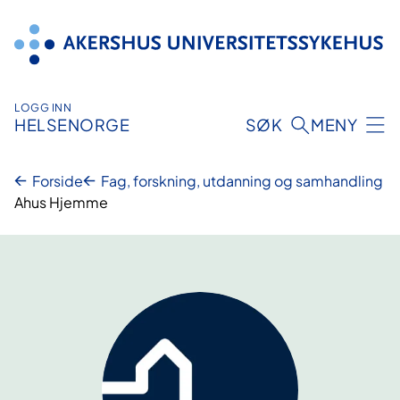
Hopp
til
innhold
LOGG INN
HELSENORGE
SØK
MENY
Forside
Fag, forskning, utdanning og samhandling
Ahus Hjemme