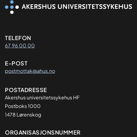
Kontaktinformasjon
TELEFON
67 96 00 00
E-POST
postmottak@ahus.no
Adresse
POSTADRESSE
Akershus universitetssykehus HF
Postboks 1000
1478 Lørenskog
Organisasjon
ORGANISASJONSNUMMER