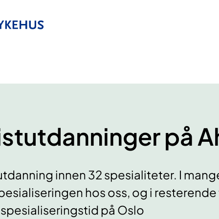
istutdanninger på A
utdanning innen 32 spesialiteter. I mang
pesialiseringen hos oss, og i resterende
 spesialiseringstid på Oslo