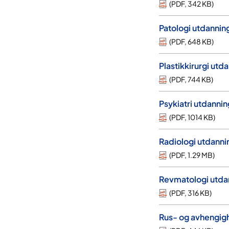
(
PDF
,
342 KB
)
Patologi utdannin
(
PDF
,
648 KB
)
Plastikkirurgi ut
(
PDF
,
744 KB
)
Psykiatri utdanni
(
PDF
,
1014 KB
)
Radiologi utdanni
(
PDF
,
1.29 MB
)
Revmatologi utda
(
PDF
,
316 KB
)
Rus- og avhengig