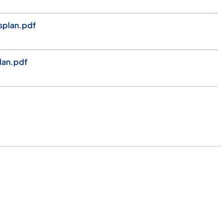
splan.pdf
lan.pdf