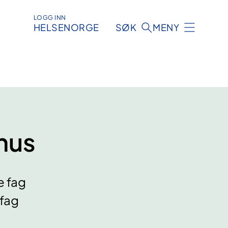
LOGG INN
HELSENORGE
SØK
MENY
hus
e fag
 fag