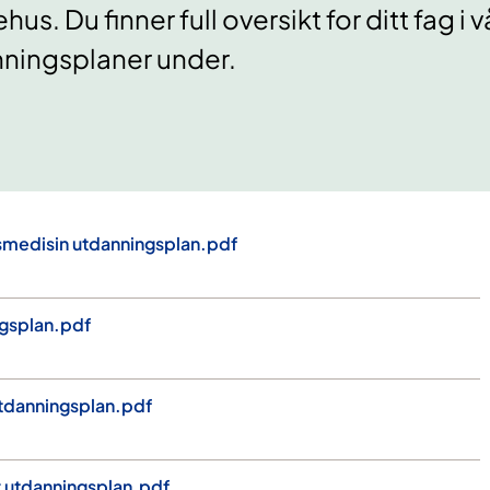
us. Du finner full oversikt for ditt fag i v
nningsplaner under.
smedisin utdanningsplan.pdf
ngsplan.pdf
tdanningsplan.pdf
utdanningsplan.pdf