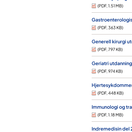
(
PDF
,
1.51 MB
)
Gastroenterologis
(
PDF
,
363 KB
)
Generell kirurgi 
(
PDF
,
797 KB
)
Geriatri utdannin
(
PDF
,
974 KB
)
Hjertesykdommer
(
PDF
,
448 KB
)
Immunologi og tr
(
PDF
,
1.18 MB
)
Indremedisin del 