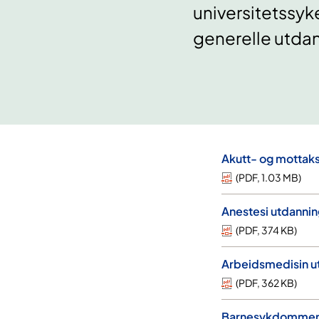
universitetssykeh
generelle utda
Akutt- og mottak
(
PDF
,
1.03 MB
)
Anestesi utdanni
(
PDF
,
374 KB
)
Arbeidsmedisin u
(
PDF
,
362 KB
)
Barnesykdommer 