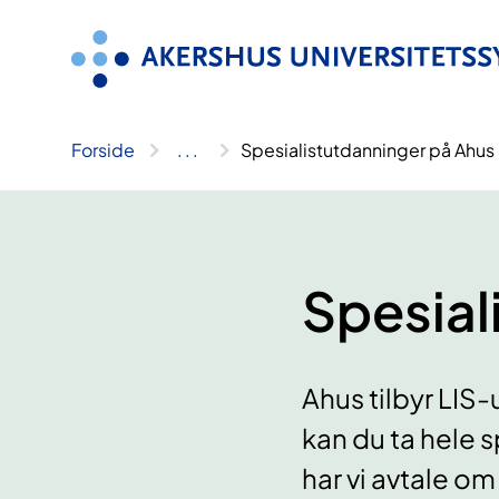
Hopp
til
innhold
Forside
..
.
Spesialistutdanninger på Ahus
Spesial
Ahus tilbyr LIS-
kan du ta hele s
har vi avtale om