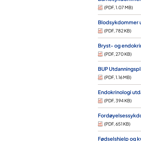
(
PDF
,
1.07 MB
)
Blodsykdommer u
(
PDF
,
782 KB
)
Bryst- og endokri
(
PDF
,
270 KB
)
BUP Utdanningspl
(
PDF
,
1.16 MB
)
Endokrinologi ut
(
PDF
,
394 KB
)
Fordøyelsessykd
(
PDF
,
651 KB
)
Fødselshjelp og 