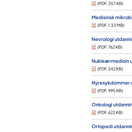
(
PDF
,
357 KB
)
Medisinsk mikrobi
(
PDF
,
1.33 MB
)
Nevrologi utdann
(
PDF
,
762 KB
)
Nukleærmedisin u
(
PDF
,
242 KB
)
Nyresykdommer u
(
PDF
,
995 KB
)
Onkologi utdanni
(
PDF
,
622 KB
)
Ortopedi utdanni