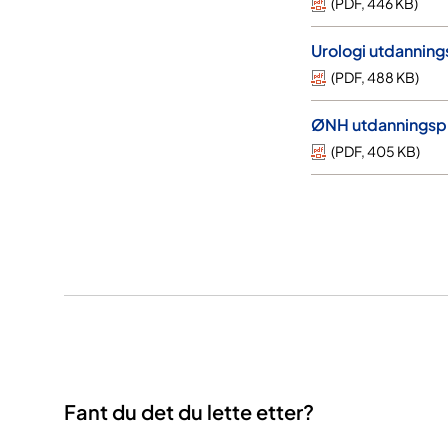
(
PDF
,
446 KB
)
Urologi utdanning
(
PDF
,
488 KB
)
ØNH utdanningsp
(
PDF
,
405 KB
)
Fant du det du lette etter?