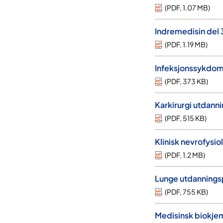
(
PDF
,
1.07 MB
)
Indremedisin del 
(
PDF
,
1.19 MB
)
Infeksjonssykdom
(
PDF
,
373 KB
)
Karkirurgi utdann
(
PDF
,
515 KB
)
Klinisk nevrofysi
(
PDF
,
1.2 MB
)
Lunge utdannings
(
PDF
,
755 KB
)
Medisinsk biokje