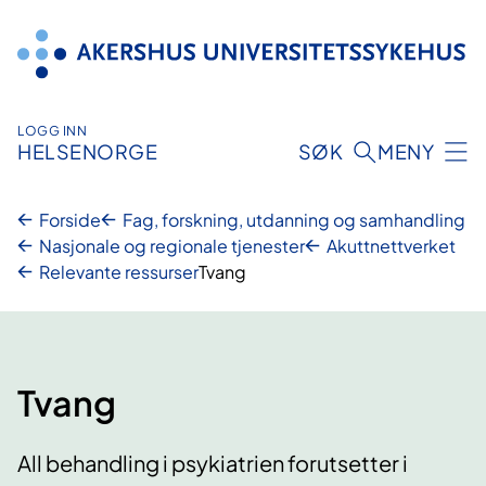
Hopp
til
innhold
LOGG INN
HELSENORGE
SØK
MENY
Forside
Fag, forskning, utdanning og samhandling
Nasjonale og regionale tjenester
Akuttnettverket
Relevante ressurser
Tvang
Tvang
All behandling i psykiatrien forutsetter i