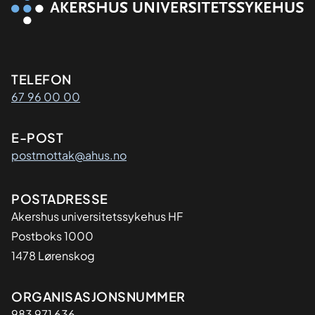
Kontaktinformasjon
TELEFON
67 96 00 00
E-POST
postmottak@ahus.no
Adresse
POSTADRESSE
Akershus universitetssykehus HF
Postboks 1000
1478 Lørenskog
Organisasjon
ORGANISASJONSNUMMER
983 971 636