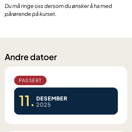
Du må ringe oss dersom du ønsker å ha med
pårørende på kurset.
Andre datoer
PASSERT
11.
DESEMBER
2025
C
ø