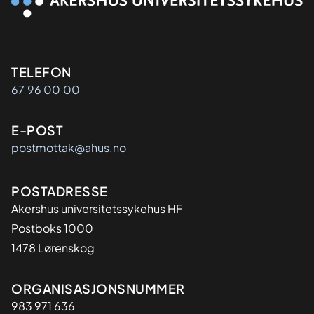
Kontaktinformasjon
TELEFON
67 96 00 00
E-POST
postmottak@ahus.no
Adresse
POSTADRESSE
Akershus universitetssykehus HF
Postboks 1000
1478 Lørenskog
Organisasjon
ORGANISASJONSNUMMER
983 971 636