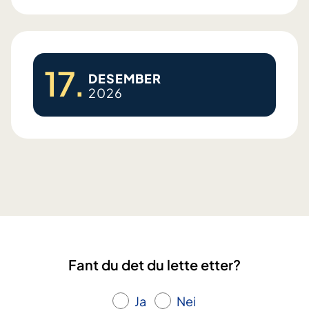
C
k
ø
u
l
r
i
s
17.
a
DESEMBER
2026
k
i
C
k
ø
u
l
r
i
s
a
k
i
k
Fant du det du lette etter?
u
r
Ja
Nei