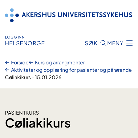
Hopp
til
innhold
LOGG INN
HELSENORGE
SØK
MENY
Forside
Kurs og arrangmenter
Aktiviteter og opplæring for pasienter og pårørende
Cøliakikurs - 15.01.2026
PASIENTKURS
Cøliakikurs