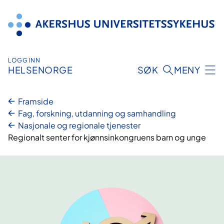
Hopp
til
innhold
LOGG INN
HELSENORGE
SØK
MENY
Framside
Fag, forskning, utdanning og samhandling
Nasjonale og regionale tjenester
Regionalt senter for kjønnsinkongruens barn og unge