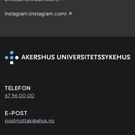
Instagram (instagram.com)
Kontaktinformasjon
TELEFON
67 96 00 00
E-POST
postmottak@ahus.no