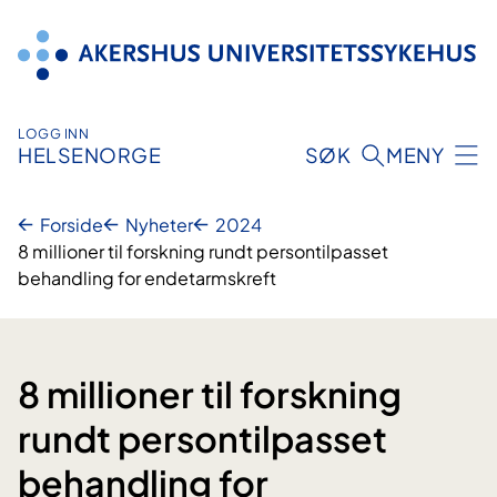
Hopp
til
innhold
LOGG INN
HELSENORGE
SØK
MENY
Forside
Nyheter
2024
8 millioner til forskning rundt persontilpasset
behandling for endetarmskreft
8 millioner til forskning
rundt persontilpasset
behandling for