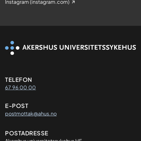
Instagram (instagram.com)
Kontaktinformasjon
TELEFON
67 96 00 00
E-POST
postmottak@ahus.no
Adresse
POSTADRESSE
Akershus universitetssykehus HF