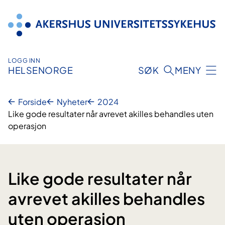
Hopp
til
innhold
LOGG INN
HELSENORGE
SØK
MENY
Forside
Nyheter
2024
Like gode resultater når avrevet akilles behandles uten
operasjon
Like gode resultater når
avrevet akilles behandles
uten operasjon