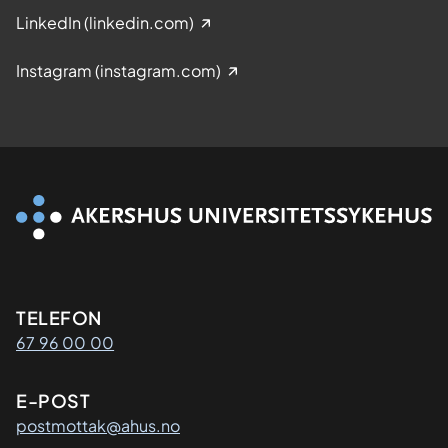
LinkedIn (linkedin.com)
doi: 10.2106/JBJS.22.00965. Epub
2022 Oct 4. PMID: 36383170.
Instagram (instagram.com)
Kontaktinformasjon
TELEFON
67 96 00 00
E-POST
postmottak@ahus.no