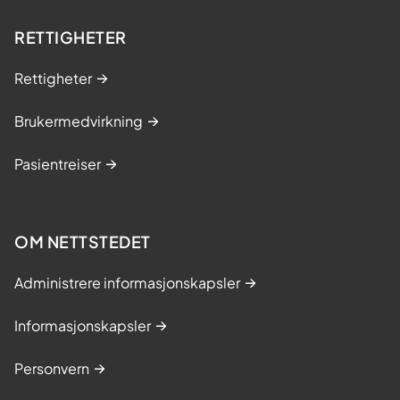
mellom Ahus, OUS, Sykehuset Østfold,
Sykehuset Vestre Viken og Norsk Idretts
RETTIGHETER
Medisinsk Institutt (Volvat / Nimi).
Rettigheter
Ståle Bergman Myhrvold disputerte i
2022 med Ph.d-avhandlingen
Brukermedvirkning
«Outcomes, physical performance, and
Pasientreiser
complications following treatment of
acute Achilles´ tendon ruptures”.
Publikasjoner
OM NETTSTEDET
Myhrvold SB, Brouwer EF, Andresen
Administrere informasjonskapsler
TKM, Rydevik K, Amundsen M, Grün
W, Butt F, Valberg M, Ulstein S,
Informasjonskapsler
Hoelsbrekken SE. Nonoperative or
Surgical Treatment of Acute Achilles'
Personvern
Tendon Rupture. N Engl J Med. 2022