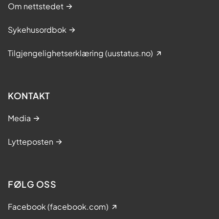
Om nettstedet
Apr 14;386(15):1409-1420. doi:
10.1056/NEJMoa2108447. PMID:
Sykehusordbok
35417636.
Barfod KW, Hölmich P. Acute
Tilgjengelighetserklæring (uustatus.no)
Achilles' Tendon Rupture - Surgery or
No Surgery. N Engl J Med. 2022 Apr
14;386(15):1465-1466. doi:
KONTAKT
10.1056/NEJMe2202696. PMID:
Media
35417642.
Maffulli N. In Adults with Acute
Lytteposten
Achilles Tendon Rupture,
Nonoperative Treatment, Open
Repair, and Minimally Invasive
FØLG OSS
Surgery Did Not Differ for Health
Status at 12 Months. J Bone Joint
Facebook (facebook.com)
Surg Am. 2022 Nov 16;104(22):2035.