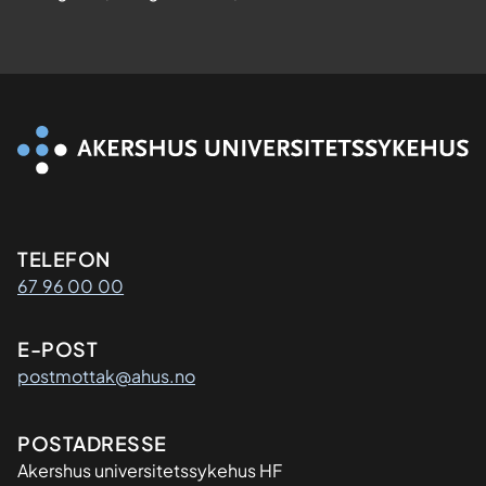
Kontaktinformasjon
TELEFON
67 96 00 00
E-POST
postmottak@ahus.no
Adresse
POSTADRESSE
Akershus universitetssykehus HF