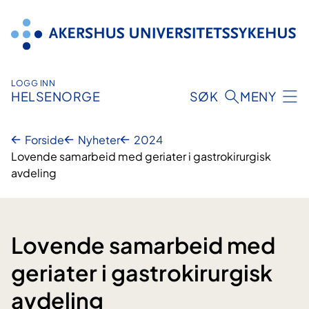
Hopp
til
innhold
LOGG INN
HELSENORGE
SØK
MENY
Forside
Nyheter
2024
Lovende samarbeid med geriater i gastrokirurgisk
avdeling
Lovende samarbeid med
geriater i gastrokirurgisk
avdeling