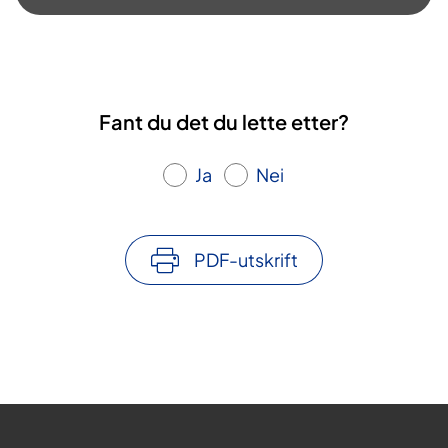
a
v
v
Fant du det du lette etter?
i
Ja
Nei
d
e
PDF-utskrift
o