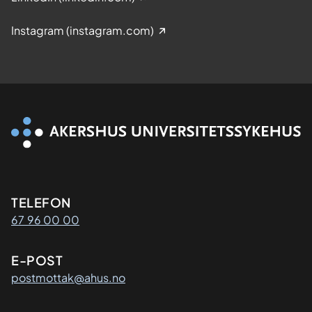
Instagram (instagram.com)
Kontaktinformasjon
TELEFON
67 96 00 00
E-POST
postmottak@ahus.no