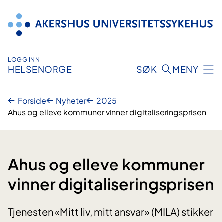
Hopp
til
innhold
LOGG INN
HELSENORGE
SØK
MENY
Forside
Nyheter
2025
Ahus og elleve kommuner vinner digitaliseringsprisen
Ahus og elleve kommuner
vinner digitaliseringsprisen
Tjenesten «Mitt liv, mitt ansvar» (MILA) stikker