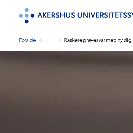
Hopp
til
innhold
Forside
..
.
Raskere prøvesvar med ny digit