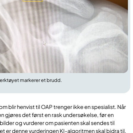
-verktøyet markerer et brudd.
m blir henvist til OAP trenger ikke en spesialist. Når
en gjøres det først en rask undersøkelse, før en
bilder og vurderer om pasienten skal sendes til
et er denne vurderingen KI-algoritmen skal bidra til.