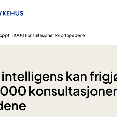
re opptil 8000 konsultasjoner for ortopedene
intelligens kan frigj
8000 konsultasjoner
dene