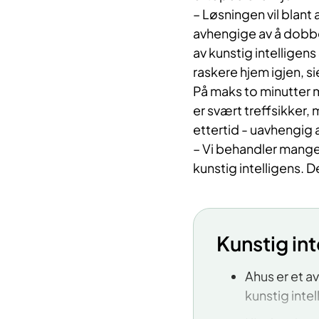
– Løsningen vil blant 
avhengige av å dobbe
av kunstig intelligen
raskere hjem igjen, 
På maks to minutter m
er svært treffsikker, m
ettertid - uavhengig 
– Vi behandler mange 
kunstig intelligens. 
Kunstig int
Ahus er et a
kunstig inte