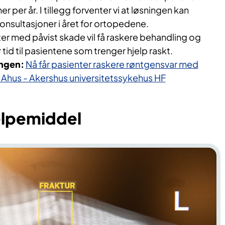
r per år. I tillegg forventer vi at løsningen kan
onsultasjoner i året for ortopedene.
ter med påvist skade vil få raskere behandling og
tid til pasientene som trenger hjelp raskt.
ingen:
Nå får pasienter raskere røntgensvar med
å Ahus - Akershus universitetssykehus HF
jelpemiddel