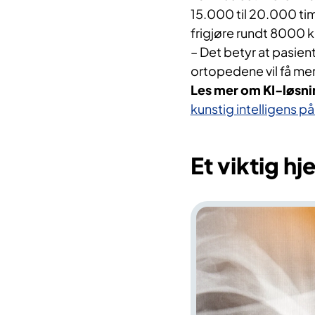
15.000 til 20.000 time
frigjøre rundt 8000 k
– Det betyr at pasien
ortopedene vil få mer 
Les mer om KI-løsn
kunstig intelligens p
Et viktig h