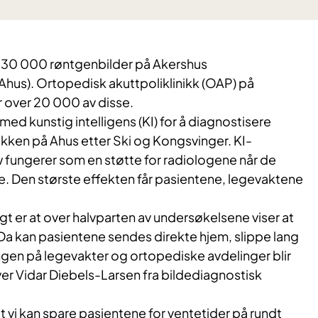
dt 30 000 røntgenbilder på Akershus
Ahus). Ortopedisk akuttpoliklinikk (OAP) på
 over 20 000 av disse.
 med kunstig intelligens (KI) for å diagnostisere
ekken på Ahus etter Ski og Kongsvinger. KI-
fungerer som en støtte for radiologene når de
e. Den største effekten får pasientene, legevaktene
ngt er at over halvparten av undersøkelsene viser at
 Da kan pasientene sendes direkte hjem, slippe lang
ngen på legevakter og ortopediske avdelinger blir
ver Vidar Diebels-Larsen fra bildediagnostisk
at vi kan spare pasientene for ventetider på rundt