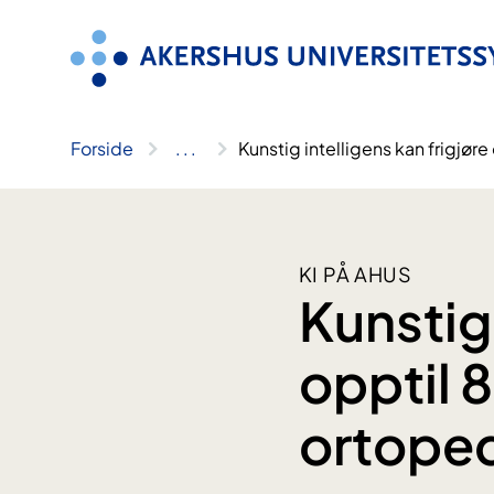
Hopp
til
innhold
Forside
..
.
Kunstig intelligens kan frigjø
KI PÅ AHUS
Kunstig 
opptil 
ortope