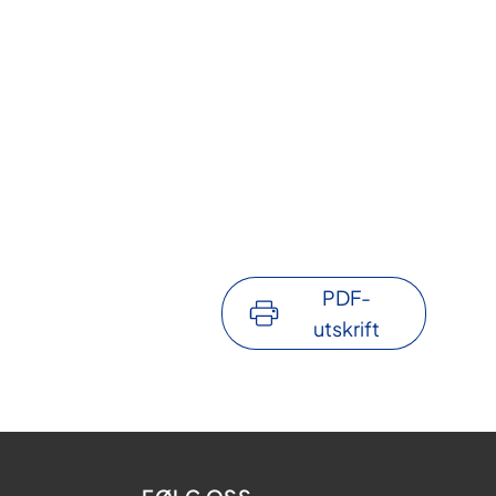
PDF-
utskrift