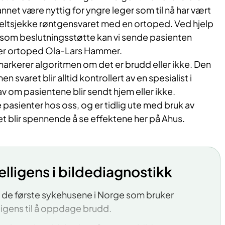
annet være nyttig for yngre leger som til nå har vært
ltsjekke røntgensvaret med en ortoped. Ved hjelp
s som beslutningsstøtte kan vi sende pasienten
sier ortoped Ola-Lars Hammer.
arkerer algoritmen om det er brudd eller ikke. Den
en svaret blir alltid kontrollert av en spesialist i
av om pasientene blir sendt hjem eller ikke.
pasienter hos oss, og er tidlig ute med bruk av
Det blir spennende å se effektene her på Ahus.
elligens i bildediagnostikk
v de første sykehusene i Norge som bruker
lligens til å oppdage brudd.