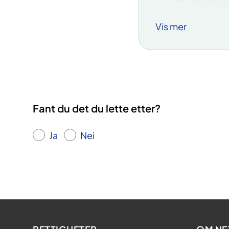
KI-algoritme
fungerer som
Vis mer
Teknologien 
2024 og Kon
Nordbyhagen 
rekken er G
Verktøyet he
Fant du det du lette etter?
Applikasjone
som er ute a
Ja
Nei
ned til to år.
Algoritmen er
våre data.
Sykehusene i
bruk, og har
Les mer om h