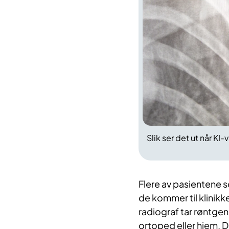
Slik ser det ut når KI
Flere av pasientene so
de kommer til klinikk
radiograf tar røntgen
ortoped eller hjem. D