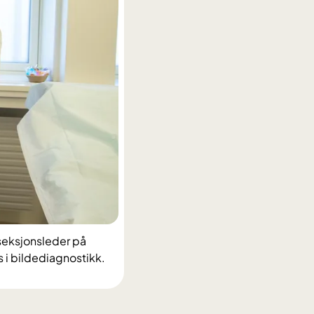
seksjonsleder på
s i bildediagnostikk.