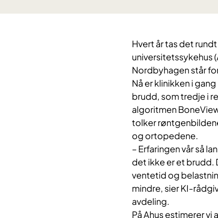
Hvert år tas det run
universitetssykehus (
Nordbyhagen står for
Nå er klinikken i gang
brudd, som tredje i r
algoritmen BoneView 
tolker røntgenbilden
og ortopedene.
– Erfaringen vår så la
det ikke er et brudd.
ventetid og belastni
mindre, sier KI-rådgi
avdeling.
På Ahus estimerer vi 