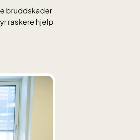
ere bruddskader
yr raskere hjelp