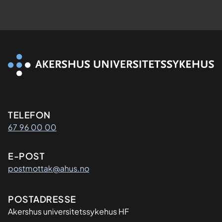
Kontaktinformasjon
TELEFON
67 96 00 00
E-POST
postmottak@ahus.no
Adresse
POSTADRESSE
Akershus universitetssykehus HF