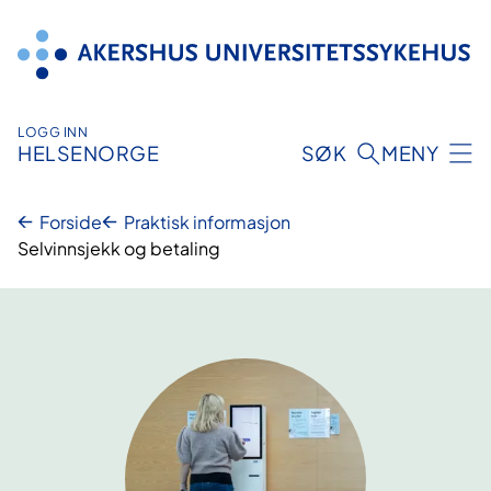
Hopp
til
innhold
LOGG INN
HELSENORGE
SØK
MENY
Forside
Praktisk informasjon
Selvinnsjekk og betaling