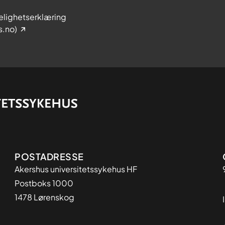
elighetserklæring
s.no)
Adresse
POSTADRESSE
Akershus universitetssykehus HF
Postboks 1000
1478 Lørenskog