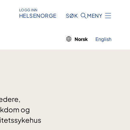
LOGG INN
HELSENORGE
SØK
MENY
Norsk
English
ledere,
ykdom og
sitetssykehus