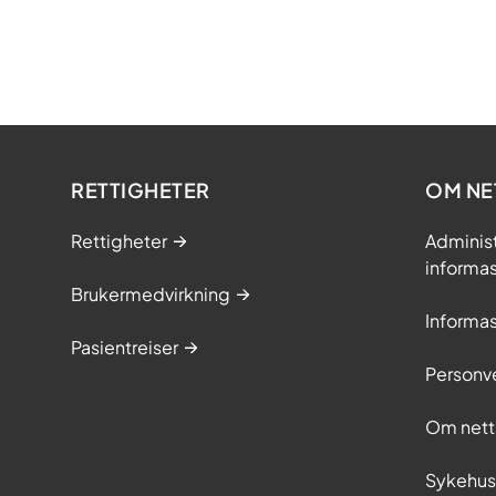
RETTIGHETER
OM NE
Rettigheter
Adminis
informa
Brukermedvirkning
Informa
Pasientreiser
Personv
Om nett
Sykehu