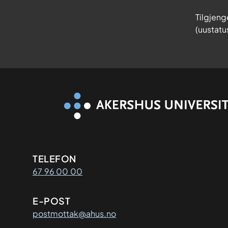
Tilgjeng
(uustatu
Kontaktinformasjon
TELEFON
67 96 00 00
E-POST
postmottak@ahus.no