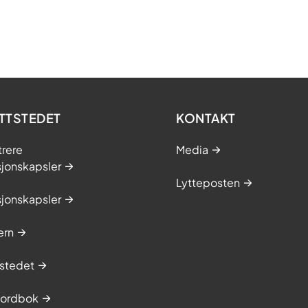
TTSTEDET
KONTAKT
trere
Media
sjonskapsler
Lytteposten
sjonskapsler
ern
stedet
sordbok