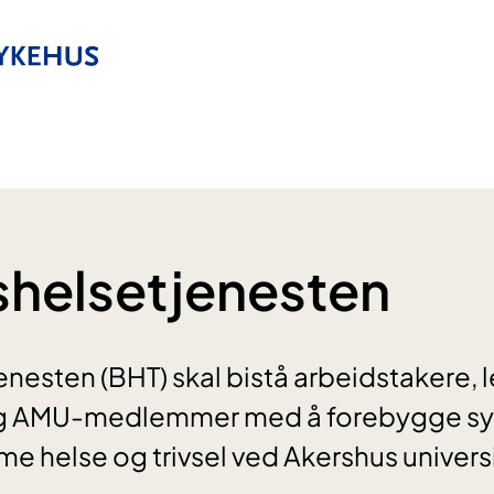
shelsetjenesten
enesten (BHT) skal bistå arbeidstakere, 
g AMU-medlemmer med å forebygge s
e helse og trivsel ved Akershus univer