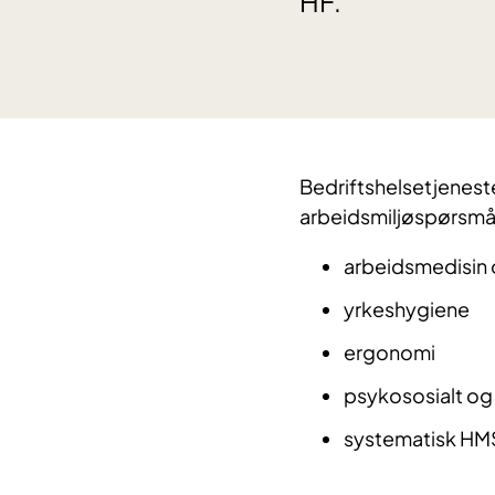
HF.
Bedriftshelsetjenesten
arbeidsmiljøspørsmål
arbeidsmedisin 
yrkeshygiene
ergonomi
psykososialt og 
systematisk HM