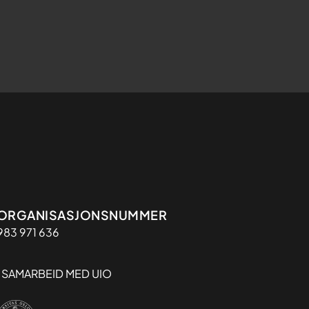
Organisasjon
ORGANISASJONSNUMMER
983 971 636
I SAMARBEID MED UIO