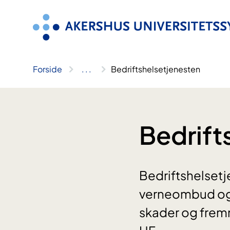
Hopp
til
innhold
Forside
..
.
Bedriftshelsetjenesten
Bedrift
Bedriftshelsetj
verneombud o
skader og fremm