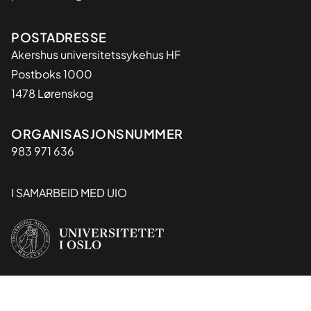
Adresse
POSTADRESSE
Akershus universitetssykehus HF
Postboks 1000
1478 Lørenskog
Organisasjon
ORGANISASJONSNUMMER
983 971 636
I SAMARBEID MED UIO