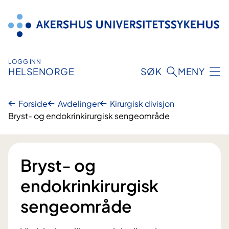
Hopp
til
innhold
LOGG INN
HELSENORGE
SØK
MENY
Forside
Avdelinger
Kirurgisk divisjon
Bryst- og endokrinkirurgisk sengeområde
Bryst- og
endokrinkirurgisk
sengeområde