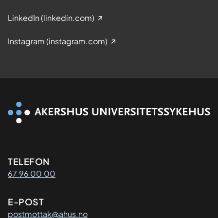
LinkedIn (linkedin.com)
Instagram (instagram.com)
Kontaktinformasjon
TELEFON
67 96 00 00
E-POST
postmottak@ahus.no