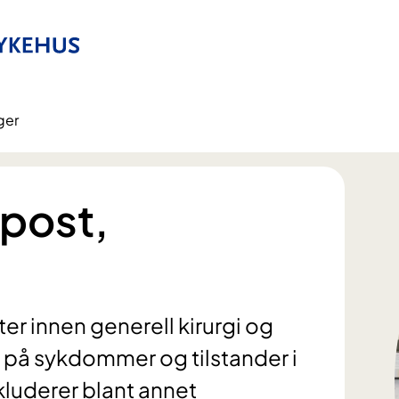
ger
epost,
er innen generell kirurgi og
s på sykdommer og tilstander i
luderer blant annet