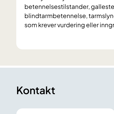
betennelsestilstander, galles
blindtarmbetennelse, tarmslyng
som krever vurdering eller inng
Kontakt