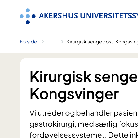
Hopp
til
innhold
Forside
..
.
Kirurgisk sengepost, Kongsvin
Kirurgisk seng
Kongsvinger
Vi utreder og behandler pasient
gastrokirurgi, med særlig foku
fordøyelsessystemet. Dette ink