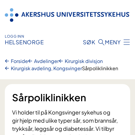
Hopp
til
innhold
LOGG INN
HELSENORGE
SØK
MENY
Forside
Avdelinger
Kirurgisk divisjon
Kirurgisk avdeling, Kongsvinger
Sårpoliklinikken
Sårpoliklinikken
Vi holder til på Kongsvinger sykehus og
gir hjelp med ulike typer sår, som brannsår,
trykksår, leggsår og diabetessår. Vi tilbyr