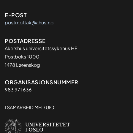
E-POST
postmottak@ahus.no
Adresse
POSTADRESSE
Akershus universitetssykehus HF
Postboks 1000
1478 Lørenskog
Organisasjon
ORGANISASJONSNUMMER
983 971 636
I SAMARBEID MED UIO