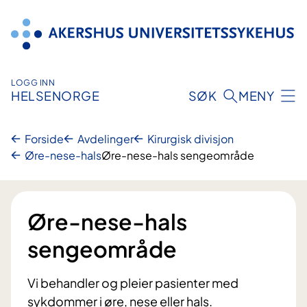
Hopp
til
innhold
LOGG INN
HELSENORGE
SØK
MENY
Forside
Avdelinger
Kirurgisk divisjon
Øre-nese-hals
Øre-nese-hals sengeområde
Øre-nese-hals
sengeområde
Vi behandler og pleier pasienter med
sykdommer i øre, nese eller hals.