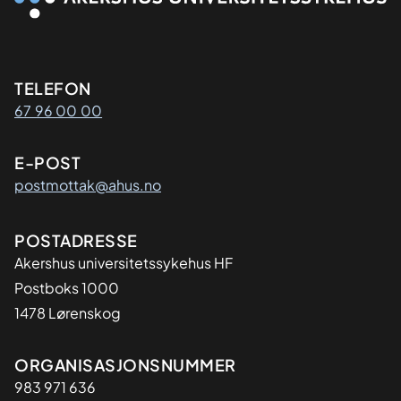
Kontaktinformasjon
TELEFON
67 96 00 00
E-POST
postmottak@ahus.no
Adresse
POSTADRESSE
Akershus universitetssykehus HF
Postboks 1000
1478 Lørenskog
Organisasjon
ORGANISASJONSNUMMER
983 971 636