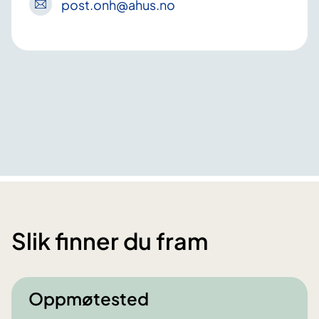
post
.onh
@ahus
.no
Slik finner du fram
Oppmøtested