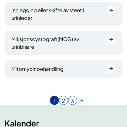
Innlegging eller skifte av stent i
urinleder
Miksjonscystografi (MCG) av
urinblære
Mitomycinbehandling
1
2
3
N
G
G
å
å
å
v
t
t
Kalender
æ
i
i