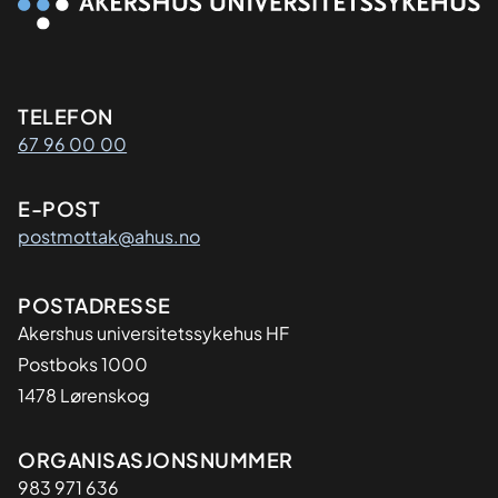
Kontaktinformasjon
TELEFON
67 96 00 00
E-POST
postmottak@ahus.no
Adresse
POSTADRESSE
Akershus universitetssykehus HF
Postboks 1000
1478 Lørenskog
Organisasjon
ORGANISASJONSNUMMER
983 971 636