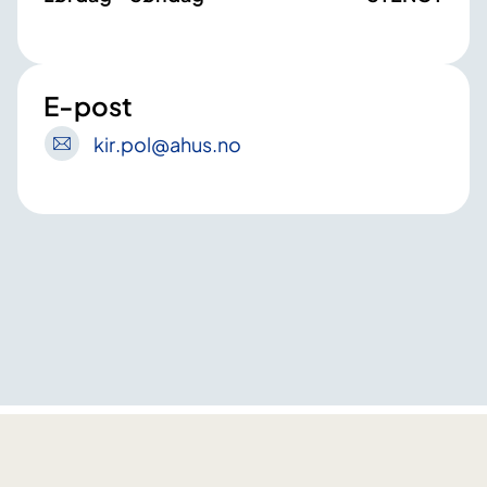
E-post
kir
.pol
@ahus
.no