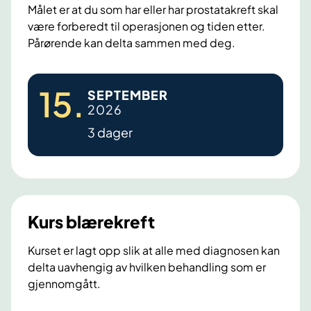
r
Målet er at du som har eller har prostatakreft skal
være forberedt til operasjonen og tiden etter.
e
Pårørende kan delta sammen med deg.
f
t
P
k
15
.
SEPTEMBER
r
u
2026
o
r
3 dager
s
s
t
d
a
e
t
l
a
1
Kurs blærekreft
k
r
Kurset er lagt opp slik at alle med diagnosen kan
delta uavhengig av hvilken behandling som er
e
gjennomgått.
f
t