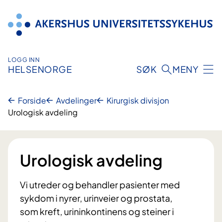
Hopp
til
innhold
LOGG INN
HELSENORGE
SØK
MENY
Forside
Avdelinger
Kirurgisk divisjon
Urologisk avdeling
Urologisk avdeling
Vi utreder og behandler pasienter med
sykdom i nyrer, urinveier og prostata,
som kreft, urininkontinens og steiner i