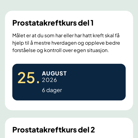
r
l
l
e
s
s
n
i
i
Prostatakreftkurs del 1
d
d
d
e
e
e
Målet er at du som har eller har hatt kreft skal få
s
hjelp til å mestre hverdagen og oppleve bedre
i
forståelse og kontroll over egen situasjon.
d
e
P
25
.
AUGUST
r
2026
o
6 dager
s
t
a
t
a
Prostatakreftkurs del 2
k