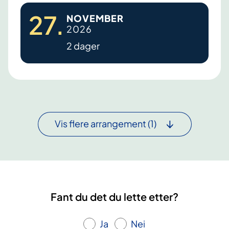
K
k
27
.
NOVEMBER
u
u
2026
r
r
2 dager
s
s
b
d
l
e
æ
l
r
2
e
Vis flere arrangement
(1)
k
r
e
f
t
Fant du det du lette etter?
Ja
Nei