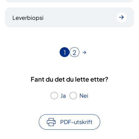
Leverbiopsi
1
2
N
G
å
å
v
t
æ
i
Fant du det du lette etter?
r
l
e
s
Ja
Nei
n
i
d
d
e
e
s
PDF-utskrift
i
d