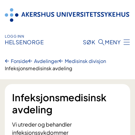
Hopp
til
innhold
LOGG INN
HELSENORGE
SØK
MENY
Forside
Avdelinger
Medisinsk divisjon
Infeksjonsmedisinsk avdeling
Infeksjonsmedisinsk
avdeling
Vi utreder og behandler
infeksjonssykdommer