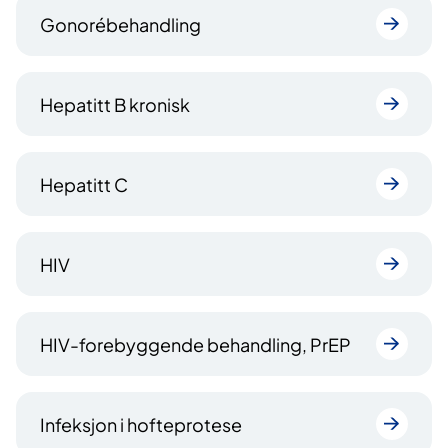
Gonorébehandling
Hepatitt B kronisk
Hepatitt C
HIV
HIV-forebyggende behandling, PrEP
Infeksjon i hofteprotese