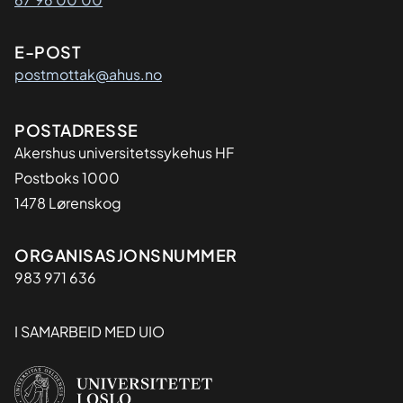
E-POST
postmottak@ahus.no
Adresse
POSTADRESSE
Akershus universitetssykehus HF
Postboks 1000
1478 Lørenskog
Organisasjon
ORGANISASJONSNUMMER
983 971 636
I SAMARBEID MED UIO