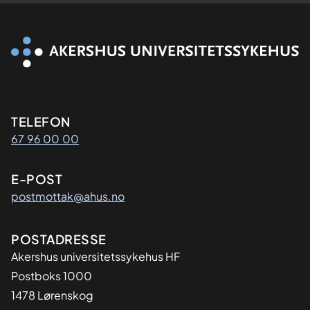
Kontaktinformasjon
TELEFON
67 96 00 00
E-POST
postmottak@ahus.no
Adresse
POSTADRESSE
Akershus universitetssykehus HF
Postboks 1000
1478 Lørenskog