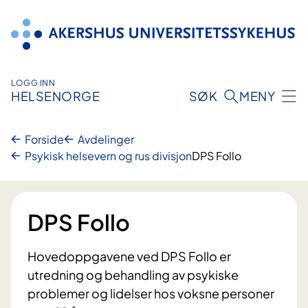
Hopp
til
innhold
LOGG INN
HELSENORGE
SØK
MENY
Forside
Avdelinger
Psykisk helsevern og rus divisjon
DPS Follo
DPS Follo
Hovedoppgavene ved DPS Follo er
utredning og behandling av psykiske
problemer og lidelser hos voksne personer