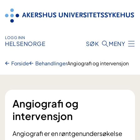
Hopp
til
innhold
LOGG INN
HELSENORGE
SØK
MENY
Forside
Behandlinger
Angiografi og intervensjon
Angiografi og
intervensjon
Angiografi er en røntgenundersøkelse