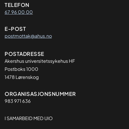
Kontaktinformasjon
TELEFON
67 96 00 00
E-POST
postmottak@ahus.no
Adresse
POSTADRESSE
Akershus universitetssykehus HF
Postboks 1000
1478 Lørenskog
Organisasjon
ORGANISASJONSNUMMER
983 971 636
I SAMARBEID MED UIO