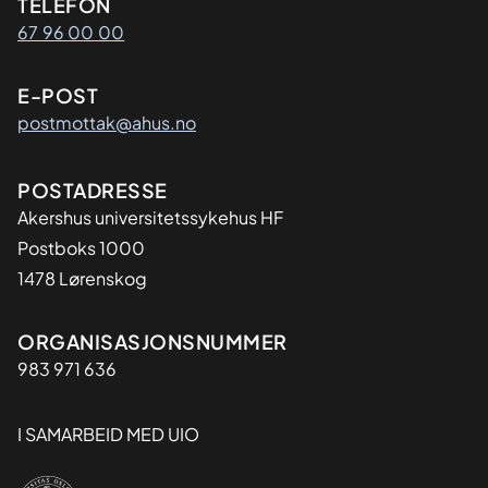
Kontaktinformasjon
TELEFON
67 96 00 00
E-POST
postmottak@ahus.no
Adresse
POSTADRESSE
Akershus universitetssykehus HF
Postboks 1000
1478 Lørenskog
Organisasjon
ORGANISASJONSNUMMER
983 971 636
I SAMARBEID MED UIO