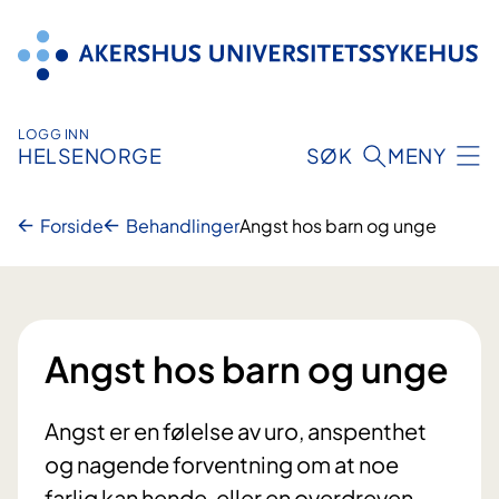
Hopp
til
innhold
LOGG INN
HELSENORGE
SØK
MENY
Forside
Behandlinger
Angst hos barn og unge
Angst hos barn og unge
Angst er en følelse av uro, anspenthet
og nagende forventning om at noe
farlig kan hende, eller en overdreven