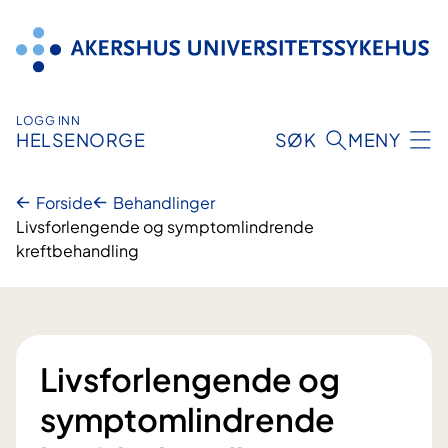
Hopp
til
innhold
LOGG INN
HELSENORGE
SØK
MENY
Forside
Behandlinger
Livsforlengende og symptomlindrende
kreftbehandling
Livsforlengende og
symptomlindrende