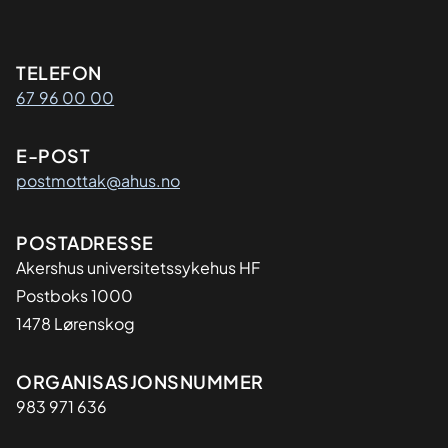
Kontaktinformasjon
TELEFON
67 96 00 00
E-POST
postmottak@ahus.no
Adresse
POSTADRESSE
Akershus universitetssykehus HF
Postboks 1000
1478 Lørenskog
Organisasjon
ORGANISASJONSNUMMER
983 971 636