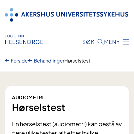
Hopp
til
innhold
LOGG INN
HELSENORGE
SØK
MENY
Forside
Behandlinger
Hørselstest
AUDIOMETRI
Hørselstest
En hørselstest (audiometri) kan bestå av
flere ulike tester, alt etter hvilke