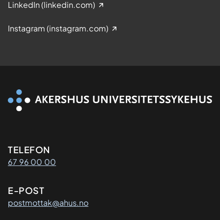
LinkedIn (linkedin.com)
Instagram (instagram.com)
Kontaktinformasjon
TELEFON
67 96 00 00
E-POST
postmottak@ahus.no