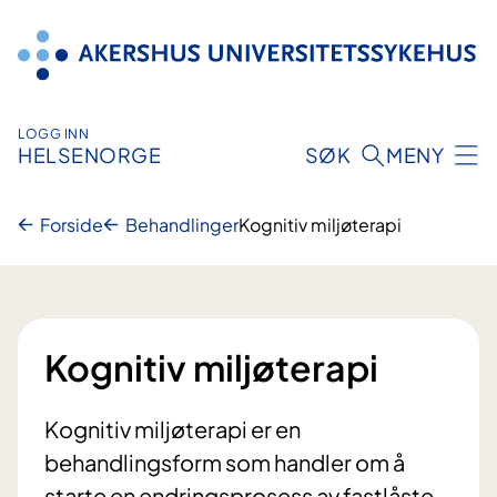
Hopp
til
innhold
LOGG INN
HELSENORGE
SØK
MENY
Forside
Behandlinger
Kognitiv miljøterapi
Kognitiv miljøterapi
Kognitiv miljøterapi er en
behandlingsform som handler om å
starte en endringsprosess av fastlåste