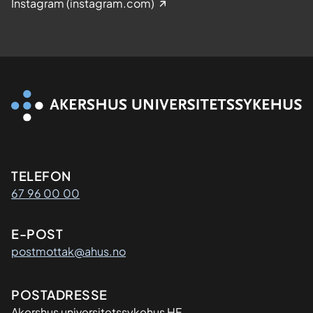
Instagram (instagram.com)
Kontaktinformasjon
TELEFON
67 96 00 00
E-POST
postmottak@ahus.no
Adresse
POSTADRESSE
Akershus universitetssykehus HF