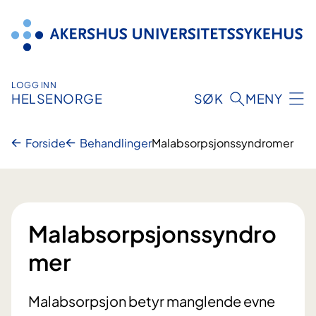
Hopp
til
innhold
LOGG INN
HELSENORGE
SØK
MENY
Forside
Behandlinger
Malabsorpsjonssyndromer
Malabsorpsjonssyndro
mer
Malabsorpsjon betyr manglende evne