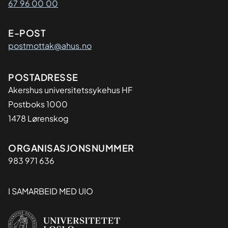
67 96 00 00
E-POST
postmottak@ahus.no
Adresse
POSTADRESSE
Akershus universitetssykehus HF
Postboks 1000
1478 Lørenskog
Organisasjon
ORGANISASJONSNUMMER
983 971 636
I SAMARBEID MED UIO