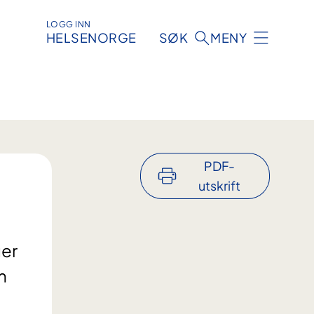
LOGG INN
HELSENORGE
SØK
MENY
PDF-
utskrift
ger
m