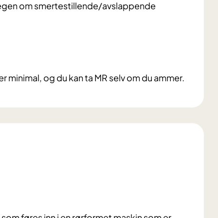
astlegen om smertestillende/avslappende
er minimal, og du kan ta MR selv om du ammer.
som føres inn i en rørformet maskin som er