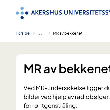
Hopp
til
innhold
Forside
..
.
MR av bekkenet
MR av bekkene
Ved MR-undersøkelse ligger du
bilder ved hjelp av radiobølg
for røntgenstråling.