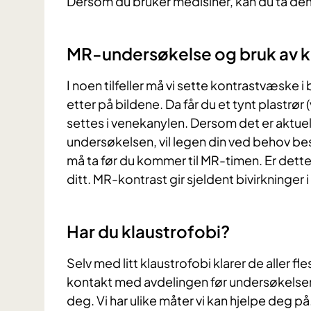
Dersom du bruker medisiner, kan du ta dem
MR-undersøkelse og bruk av 
I noen tilfeller må vi sette kontrastvæske i
etter på bildene. Da får du et tynt plastrør
settes i venekanylen. Dersom det er aktue
undersøkelsen, vil legen din ved behov be
må ta før du kommer til MR-timen. Er dette ti
ditt. MR-kontrast gir sjeldent bivirkninger 
Har du klaustrofobi?
Selv med litt klaustrofobi klarer de aller 
kontakt med avdelingen før undersøkelsen 
deg. Vi har ulike måter vi kan hjelpe deg p