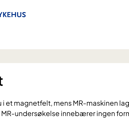
t
 i et magnetfelt, mens MR-maskinen la
er. MR-undersøkelse innebærer ingen for