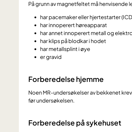
På grunn av magnetfeltet må henvisende l
har pacemaker eller hjertestarter (ICD
har innoperert høreapparat
har annet innoperert metall og elektr
har klips på blodkar i hodet
har metallsplint i øye
er gravid
Forberedelse hjemme
Noen MR-undersøkelser av bekkenet krever 
før undersøkelsen.
Forberedelse på sykehuset