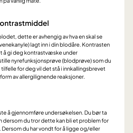
 på vanlig måte.
kontrastmiddel
 blodet, dette er avhengig av hva en skal se
 (venekanyle) lagt inn i din blodåre. Kontrasten
lt å gi deg kontrastvæske under
stille nyrefunksjonsprøve (blodprøve) som du
lfelle for deg vil det stå i innkallingsbrevet
i form av allergilignende reaksjoner.
fleste å gjennomføre undersøkelsen. Du bør ta
dersom du tror dette kan bli et problem for
å. Dersom du har vondt for å ligge og/eller