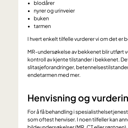
• blodårer
• nyrer og urinveier
• buken
• tarmen
I hvert enkelt tilfelle vurderer vi om det e
MR-undersøkelse av bekkenet blir utført v
kontroll av kjente tilstander i bekkenet. De
slitasjeforandringer, betennelsestilstander
endetarmen med mer.
Henvisning og vurderi
For å få behandling i spesialisthelsetjenes
som oftest henviser. I noen tilfeller kan a
bildeundersøkelser (MR, CT eller røntgen).