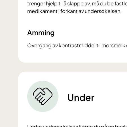
trenger hjelp til å slappe av, må du be f
medikament i forkant av undersøkelsen.
Amming
Overgang av kontrastmiddel til morsmelk 
Under
Under undersøkelsen ligger du på en benk 