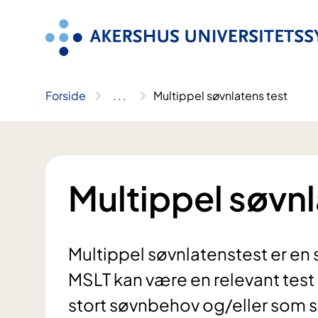
Hopp
til
innhold
Forside
..
.
Multippel søvnlatens test
Multippel søvnl
Multippel søvnlatenstest er en 
MSLT kan være en relevant test 
stort søvnbehov og/eller som sov