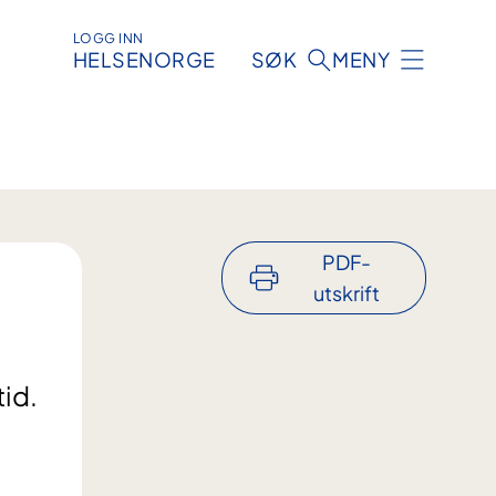
LOGG INN
HELSENORGE
SØK
MENY
PDF-
utskrift
tid.