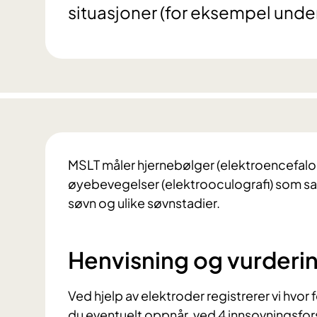
situasjoner (for eksempel under 
MSLT måler hjernebølger (elektroencefalog
øyebevegelser (elektrooculografi) som sam
søvn og ulike søvnstadier.
Henvisning og vurderi
Ved hjelp av elektroder registrerer vi hvor 
du eventuelt oppnår, ved 4 innsovningsfor