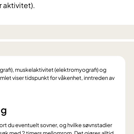
aktivitet).
rafi), muskelaktivitet (elektromyografi) og
let viser tidspunkt for våkenhet, inntreden av
ng
fort du eventuelt sovner, og hvilke søvnstadier
søk med 2 timers mellomrom. Det gjøres alltid