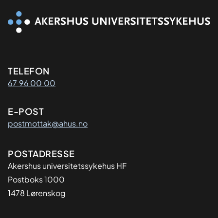
Kontaktinformasjon
TELEFON
67 96 00 00
E-POST
postmottak@ahus.no
Adresse
POSTADRESSE
Akershus universitetssykehus HF
Postboks 1000
1478 Lørenskog